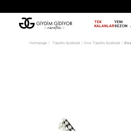
GO!
2000₺ ve Üzeri Alışverişlerinizde ÜCRETSİZ KARGO!
TEK
YENİ
KALANLAR
SEZON
Homepage
Topuklu Ayakkabı
İnce Topuklu Ayakkabı
Bea