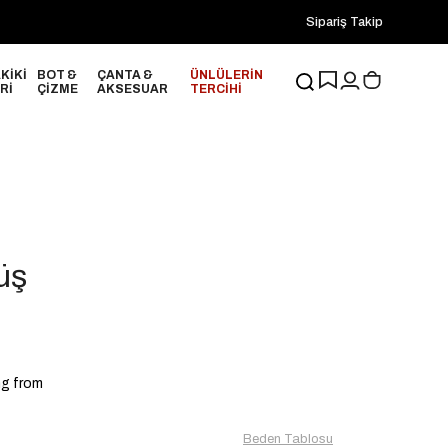
2000₺ ve Üzeri Alışverişlerinizde ÜCRETSİZ KARGO!
Sipariş Takip
20
KİKİ
BOT &
ÇANTA &
ÜNLÜLERİN
Rİ
ÇİZME
AKSESUAR
TERCİHİ
l
üş
ng from
Beden Tablosu