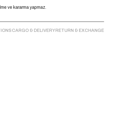
ülme ve kararma yapmaz.
.
TIONS
CARGO & DELIVERY
RETURN & EXCHANGE