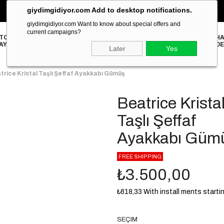
giydimgidiyor.com Add to desktop notifications.
‹
2000₺ ve Üzeri Alışverişlerinizde ÜCRETSİZ KARGO!
›
giydimgidiyor.com Want to know about special offers and
current campaigns?
TOPUKLU
HA
STILETTO
TERLİK
SANDALET
SNEAKER
BABET
LOAFER
AYAKKABI
DE
Later
Yes
trice Kristal Taşlı Şeffaf Ayakkabı Gümüş
Beatrice Krista
Taşlı Şeffaf
Ayakkabı Güm
FREE SHIPPING
₺3.500,00
₺618,33
With install ments starti
SEÇIM