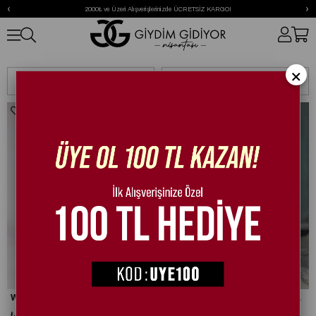
‹
›
2000₺ ve Üzeri Alışverişlerinizde ÜCRETSİZ KARGO!
37 Numara
×
Sıralama
Filtreleme
Willow Kristal Taşlı Topuklu Ayakkabı Siyah
Halelu Dolgu Topuk Hasır Ayakkabı Krem
₺1.990,00
₺1.990,00