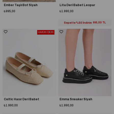
Ember Taşlı Bot Siyah
Lita Deri Babet Leopar
₺995,00
₺1.990,00
Sepette %50 İndirim
995,00 TL
HAKİKİ DERİ
Celtic Hasır Deri Babet
Emma Sneaker Siyah
₺1.990,00
₺1.990,00