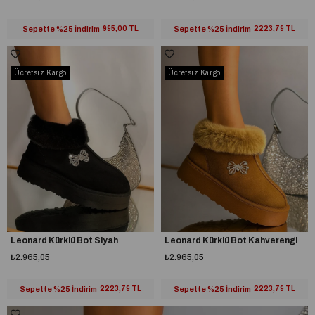
Sepette %25 İndirim
995,00 TL
Sepette %25 İndirim
2223,79 TL
Ücretsiz Kargo
Ücretsiz Kargo
Leonard Kürklü Bot Siyah
Leonard Kürklü Bot Kahverengi
₺2.965,05
₺2.965,05
Sepette %25 İndirim
2223,79 TL
Sepette %25 İndirim
2223,79 TL