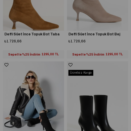
Deffi Süet İnce Topuk Bot Taba
Deffi Süet İnce Topuk Bot Bej
₺1.726,66
₺1.726,66
Sepette %25 İndirim
1295,00 TL
Sepette %25 İndirim
1295,00 TL
Ücretsiz Kargo