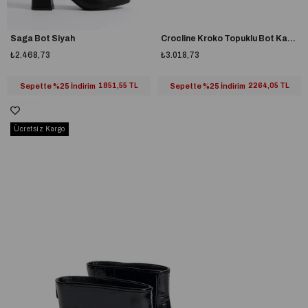
Saga Bot Siyah
Crocline Kroko Topuklu Bot Kahverengi
₺2.468,73
₺3.018,73
Sepette %25 İndirim
1851,55 TL
Sepette %25 İndirim
2264,05 TL
Ücretsiz Kargo