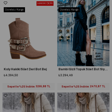
HAKİKİ DERİ
Ücretsiz Kargo
Ücretsiz Kargo
Koly Hakiki Süet Deri Bot Bej
Bambi Gizli Topuk Süet Bot Siyah
₺4.394,50
₺3.294,49
Sepette %25 İndirim
3295,88 TL
Sepette %25 İndirim
2470,87 TL