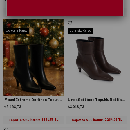
Sepette %25 İndirim
1851,55 TL
Sepette %25 İndirim
1851,55 TL
Ücretsiz Kargo
Ücretsiz Kargo
Mouni Extreme Deri İnce Topuk Bot Siyah
LineaSoft İnce Topuklu Bot Kahverengi
₺2.468,73
₺3.018,73
Sepette %25 İndirim
1851,55 TL
Sepette %25 İndirim
2264,05 TL