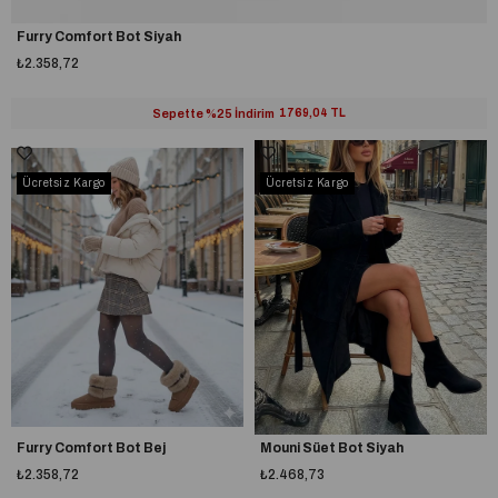
Furry Comfort Bot Siyah
₺2.358,72
Sepette %25 İndirim
1769,04 TL
Ücretsiz Kargo
Ücretsiz Kargo
Furry Comfort Bot Bej
Mouni Süet Bot Siyah
₺2.358,72
₺2.468,73