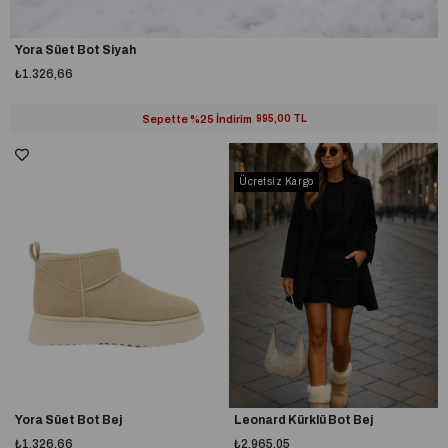
Yora Süet Bot Siyah
₺1.326,66
Sepette %25 İndirim
995,00 TL
Ücretsiz Kargo
Yora Süet Bot Bej
Leonard Kürklü Bot Bej
₺1.326,66
₺2.965,05