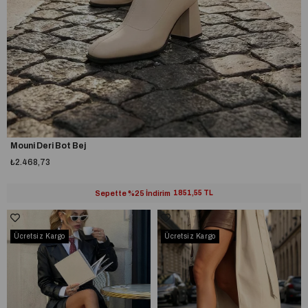
Mouni Deri Bot Bej
₺2.468,73
Sepette %25 İndirim
1851,55 TL
Ücretsiz Kargo
Ücretsiz Kargo