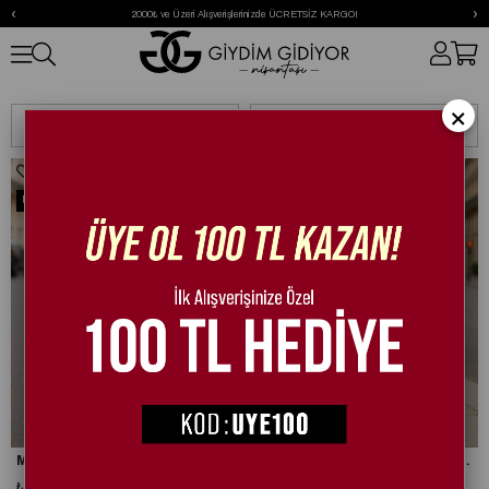
‹
›
2000₺ ve Üzeri Alışverişlerinizde ÜCRETSİZ KARGO!
Bot
×
Sıralama
Filtreleme
Ücretsiz Kargo
Ücretsiz Kargo
Mouni Extreme Deri İnce Topuk Bot Koyu Kahve
Mouni Extreme Süet İnce Topuk Bot Siyah
₺2.468,73
₺2.468,73