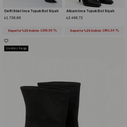
Deffi Süet İnce Topuk Bot Siyah
Albam İnce Topuk Bot Siyah
₺1.726,66
₺2.468,72
Sepette %25 İndirim
1295,00 TL
Sepette %25 İndirim
1851,54 TL
Ücretsiz Kargo