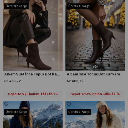
Ücretsiz Kargo
Ücretsiz Kargo
Albam Süet İnce Topuk Bot Kahverengi
Albam İnce Topuk Bot Kahverengi
₺2.468,72
₺2.468,72
Sepette %25 İndirim
1851,54 TL
Sepette %25 İndirim
1851,54 TL
Ücretsiz Kargo
Ücretsiz Kargo