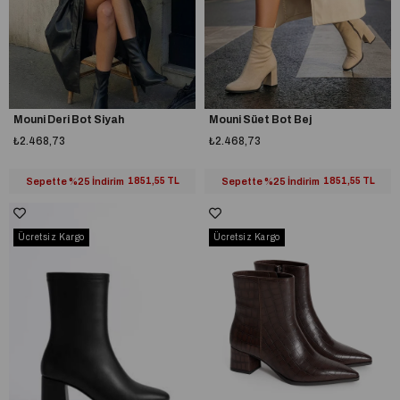
Mouni Deri Bot Siyah
Mouni Süet Bot Bej
₺2.468,73
₺2.468,73
Sepette %25 İndirim
1851,55 TL
Sepette %25 İndirim
1851,55 TL
Ücretsiz Kargo
Ücretsiz Kargo