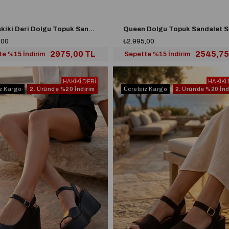
Asil Hakiki Deri Dolgu Topuk Sandalet Kahverengi
Queen Dolgu Topuk Sandalet S
,00
₺2.995,00
2975,00 TL
2545,75
te %15 İndirim
Sepette %15 İndirim
HAKİKİ DERİ
HAKİKİ
iz Kargo
2. Üründe
%20 İndirim
Ücretsiz Kargo
2. Üründe
%20 İnd