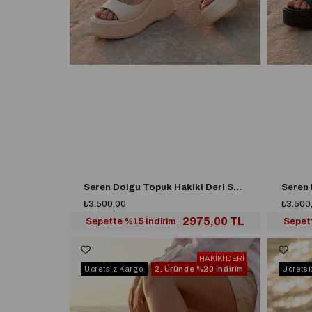
Seren Dolgu Topuk Hakiki Deri Sandalet Krem
₺3.500,00
₺3.500
2975,00 TL
Sepette %15 İndirim
Sepet
HAKİKİ DERİ
Ücretsiz Kargo
2. Üründe
%20 İndirim
Ücrets