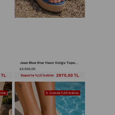
Jean Blue Star Hasır Dolgu Topuklu Sandalet Kot
₺3.500,00
 TL
2975,00 TL
Sepette %15 İndirim
irim
2. Üründe
%20 İndirim