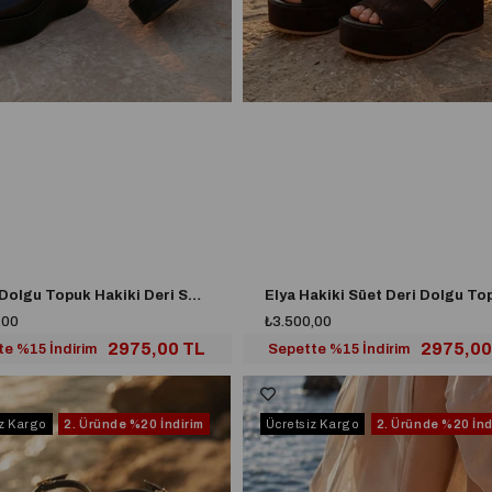
Seren Dolgu Topuk Hakiki Deri Sandalet Siyah
,00
₺3.500,00
2975,00 TL
2975,00
te %15 İndirim
Sepette %15 İndirim
iz Kargo
2. Üründe
%20 İndirim
Ücretsiz Kargo
2. Üründe
%20 İnd