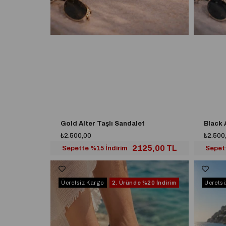
Gold Alter Taşlı Sandalet
Black 
₺2.500,00
₺2.500
2125,00 TL
Sepette %15 İndirim
Sepet
Ücretsiz Kargo
2. Üründe
%20 İndirim
Ücrets