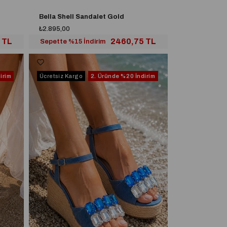
Bella Shell Sandalet Gold
₺2.895,00
 TL
2460,75 TL
Sepette %15 İndirim
irim
Ücretsiz Kargo
2. Üründe
%20 İndirim