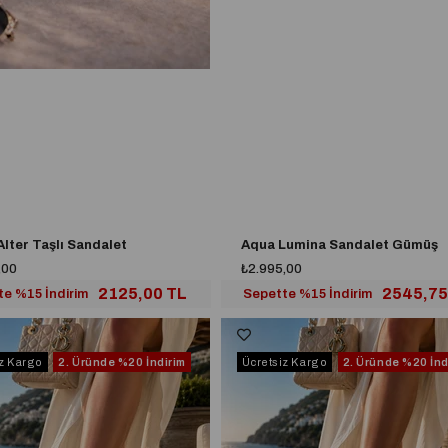
Alter Taşlı Sandalet
Aqua Lumina Sandalet Gümüş
,00
₺2.995,00
2125,00 TL
2545,75
te %15 İndirim
Sepette %15 İndirim
iz Kargo
2. Üründe
%20 İndirim
Ücretsiz Kargo
2. Üründe
%20 İnd