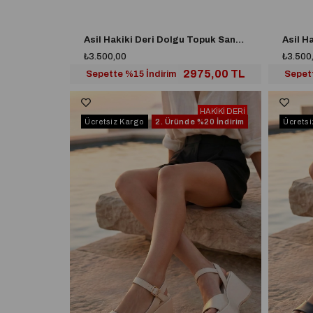
Asil Hakiki Deri Dolgu Topuk Sandalet Siyah
₺3.500,00
₺3.500
2975,00 TL
Sepette %15 İndirim
Sepet
HAKİKİ DERİ
Ücretsiz Kargo
2. Üründe
%20 İndirim
Ücrets