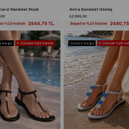
Carol Sandalet Siyah
Astra Sandalet Gümüş
,00
₺2.895,00
2545,75 TL
2460,75
e %15 İndirim
Sepette %15 İndirim
iz Kargo
2. Üründe
%20 İndirim
Ücretsiz Kargo
2. Üründe
%20 İnd