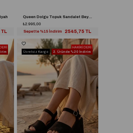
iyah
Queen Dolgu Topuk Sandalet Beyaz
₺2.995,00
 TL
2545,75 TL
Sepette %15 İndirim
 DERİ
HAKİKİ DERİ
irim
Ücretsiz Kargo
2. Üründe
%20 İndirim