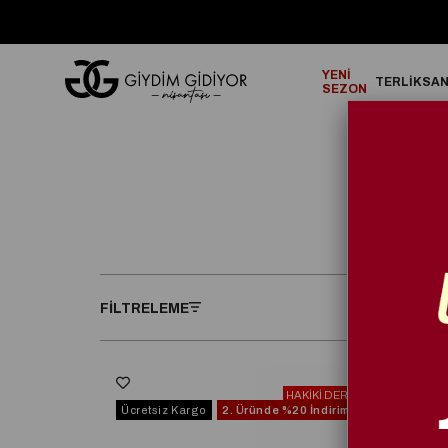
GO!
2000₺ ve Üzeri Alışverişlerinizde ÜCRETSİZ KARGO!
YENİ
TERLİK
SA
SEZON
FILTRELEME
HAKİKİ DERİ
Ücretsiz Kargo
2. Üründe
%20 İndirim
Ücrets