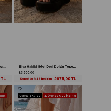
Elya Hakiki Süet Deri Dolgu Topuk Sandalet Kahverengi
Elya Hakiki Süet Deri Dolgu Topuk Sandalet Siyah
₺3.500,00
 TL
2975,00 TL
Sepette %15 İndirim
irim
Ücretsiz Kargo
2. Üründe
%20 İndirim