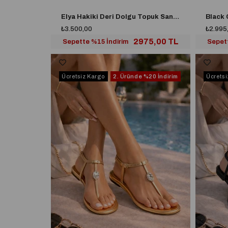
Elya Hakiki Deri Dolgu Topuk Sandalet Kahverengi
Black 
₺3.500,00
₺2.995
2975,00 TL
Sepette %15 İndirim
Sepett
Ücretsiz Kargo
2. Üründe
%20 İndirim
Ücrets