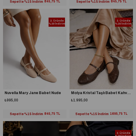
Sepette %15 İndirim
845,75 TL
Sepette %15 İndirim
845,75 TL
2. Üründe
2. Üründe
%20 İndirim
%20 İndirim
Nuvella Mary Jane Babet Nude
Molya Kristal Taşlı Babet Kahverengi
₺995,00
₺1.995,00
Sepette %15 İndirim
845,75 TL
Sepette %15 İndirim
1695,75 TL
2. Üründe