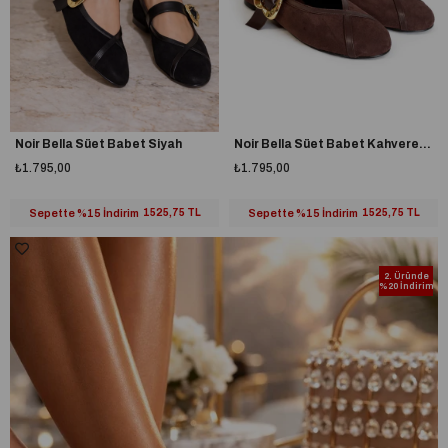
Noir Bella Süet Babet Siyah
Noir Bella Süet Babet Kahverengi
₺1.795,00
₺1.795,00
Sepette %15 İndirim
1525,75 TL
Sepette %15 İndirim
1525,75 TL
2. Üründe
%20 İndirim