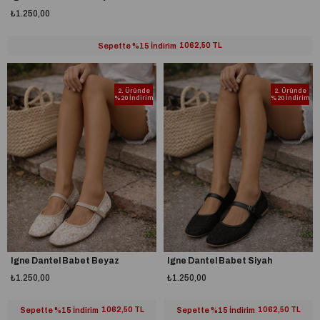
₺1.250,00
Sepette %15 İndirim
1062,50 TL
2. Üründe
2. Üründe
%20 İndirim
%20 İndirim
Igne Dantel Babet Beyaz
Igne Dantel Babet Siyah
₺1.250,00
₺1.250,00
Sepette %15 İndirim
1062,50 TL
Sepette %15 İndirim
1062,50 TL