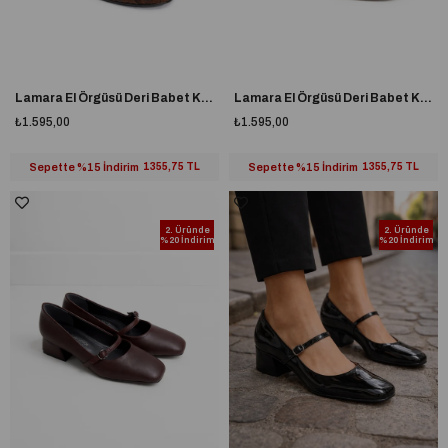
Lamara El Örgüsü Deri Babet Kahverengi
Lamara El Örgüsü Deri Babet Krem
₺1.595,00
₺1.595,00
Sepette %15 İndirim
1355,75 TL
Sepette %15 İndirim
1355,75 TL
2. Üründe
2. Üründe
%20 İndirim
%20 İndirim