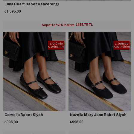
Luna Heart Babet Kahverengi
₺1.595,00
Sepette %15 İndirim
1355,75 TL
2. Üründe
2. Üründe
%20 İndirim
%20 İndirim
Corvello Babet Siyah
Nuvella Mary Jane Babet Siyah
₺995,00
₺995,00