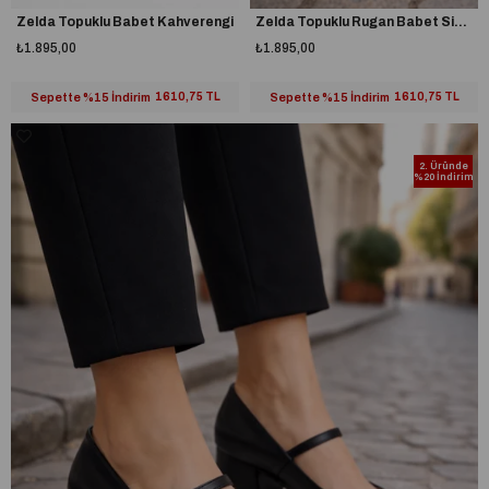
Zelda Topuklu Babet Kahverengi
Zelda Topuklu Rugan Babet Siyah
₺1.895,00
₺1.895,00
Sepette %15 İndirim
1610,75 TL
Sepette %15 İndirim
1610,75 TL
2. Üründe
%20 İndirim