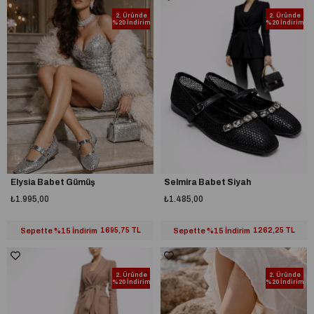
2. Üründe
2. Üründe
%20 İndirim
%20 İndirim
Elysia Babet Gümüş
Selmira Babet Siyah
₺1.995,00
₺1.485,00
Sepette %15 İndirim
1695,75 TL
Sepette %15 İndirim
1262,25 TL
2. Üründe
2. Üründe
%20 İndirim
%20 İndirim