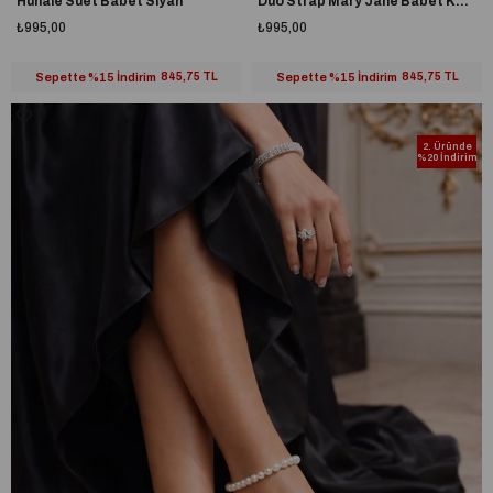
Hunale Süet Babet Siyah
Duo Strap Mary Jane Babet Koyu Kahve
₺995,00
₺995,00
Sepette %15 İndirim
845,75 TL
Sepette %15 İndirim
845,75 TL
2. Üründe
%20 İndirim