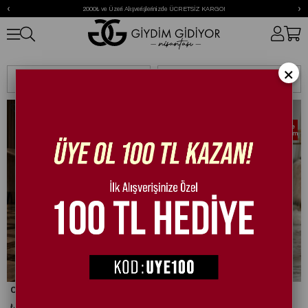
‹
›
2000₺ ve Üzeri Alışverişlerinizde ÜCRETSİZ KARGO!
Babet
×
Sıralama
Filtreleme
2. Üründe
2. Üründe
%20 İndirim
%20 İndirim
Crystal Flat 1 Babet Siyah
Crystal Flat Babet Bej
₺1.995,00
₺1.995,00