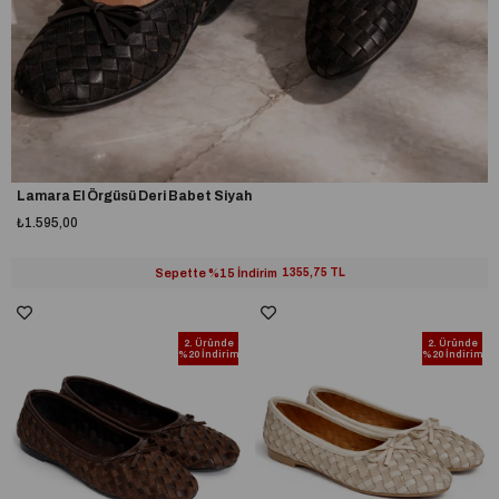
Lamara El Örgüsü Deri Babet Siyah
₺1.595,00
Sepette %15 İndirim
1355,75 TL
2. Üründe
2. Üründe
%20 İndirim
%20 İndirim