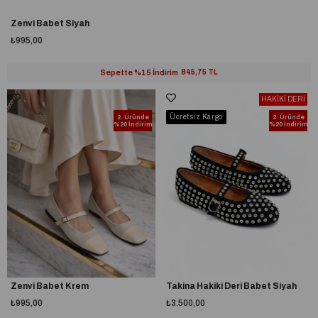
Zenvi Babet Siyah
₺995,00
Sepette %15 İndirim
845,75 TL
HAKİKİ DERİ
Ücretsiz Kargo
2. Üründe
2. Üründe
%20 İndirim
%20 İndirim
Zenvi Babet Krem
Takina Hakiki Deri Babet Siyah
₺995,00
₺3.500,00