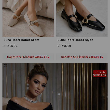
Luna Heart Babet Krem
Luna Heart Babet Siyah
₺1.595,00
₺1.595,00
Sepette %15 İndirim
1355,75 TL
Sepette %15 İndirim
1355,75 TL
2. Üründe
%20 İndirim