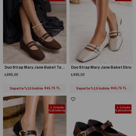
Duo Strap Mary Jane Babet Taba
Duo Strap Mary Jane Babet Ekru
₺995,00
₺995,00
Sepette %15 İndirim
845,75 TL
Sepette %15 İndirim
845,75 TL
2. Üründe
2. Üründe
%20 İndirim
%20 İndirim