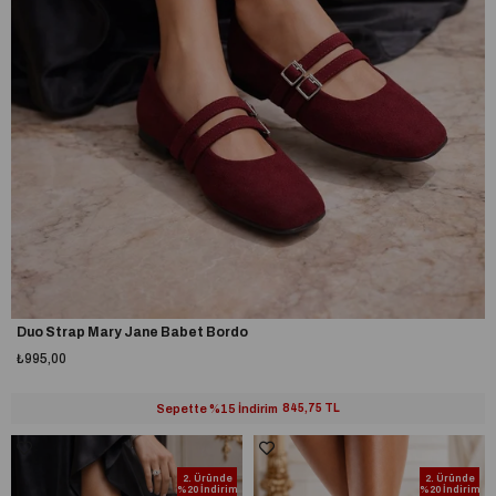
Duo Strap Mary Jane Babet Bordo
₺995,00
Sepette %15 İndirim
845,75 TL
2. Üründe
2. Üründe
%20 İndirim
%20 İndirim