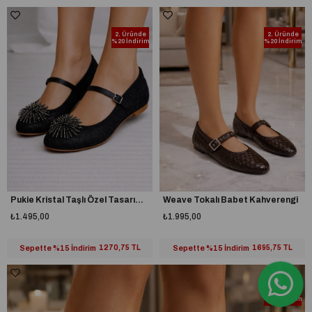
2. Üründe
2. Üründe
%20 İndirim
%20 İndirim
Pukie Kristal Taşlı Özel Tasarım Babet Siyah
Weave Tokalı Babet Kahverengi
₺1.495,00
₺1.995,00
Sepette %15 İndirim
1270,75 TL
Sepette %15 İndirim
1695,75 TL
2. Üründe
%20 İndirim