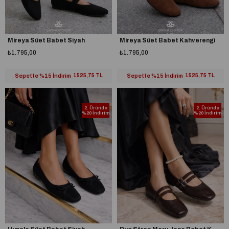
Mireya Süet Babet Siyah
Mireya Süet Babet Kahverengi
₺1.795,00
₺1.795,00
Sepette %15 İndirim
1525,75 TL
Sepette %15 İndirim
1525,75 TL
2. Üründe
2. Üründe
%20 İndirim
%20 İndirim