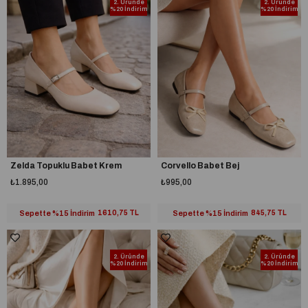
2. Üründe
2. Üründe
%20 İndirim
%20 İndirim
Zelda Topuklu Babet Krem
Corvello Babet Bej
₺1.895,00
₺995,00
Sepette %15 İndirim
1610,75 TL
Sepette %15 İndirim
845,75 TL
2. Üründe
2. Üründe
%20 İndirim
%20 İndirim