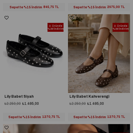
Sepette %15 İndirim
845,75 TL
Sepette %15 İndirim
2975,00 TL
2. Üründe
2. Üründe
%20 İndirim
%20 İndirim
Lily Babet Siyah
Lily Babet Kahverengi
₺2.250,00
₺1.495,00
₺2.250,00
₺1.495,00
Sepette %15 İndirim
1270,75 TL
Sepette %15 İndirim
1270,75 TL