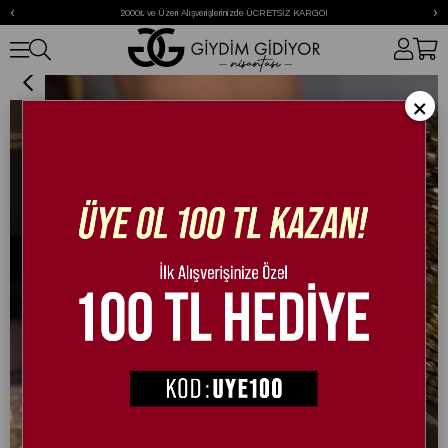
‹
›
2000₺ ve Üzeri Alışverişlerinizde ÜCRETSİZ KARGO!
Addison Kristal Taşlı Sandalet Siyah
×