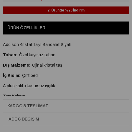
2. Üründe %20 İndirim
ÜRÜN ÖZELLIKLERI
Addison Kristal Taşlı Sandalet Siyah
Taban:
Özel kaymaz taban
Dış Malzeme:
Ojinal kristal taş
İç Kısım:
Çift pedli
A plus kalite kusursuz işçilik
Tam Kalıptır.
KARGO & TESLIMAT
İADE & DEĞIŞIM