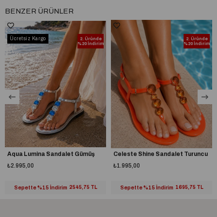
BENZER ÜRÜNLER
Ücretsiz Kargo
2. Üründe
2. Üründe
%20 İndirim
%20 İndirim
Aqua Lumina Sandalet Gümüş
Celeste Shine Sandalet Turuncu
₺2.995,00
₺1.995,00
Sepette %15 İndirim
2545,75 TL
Sepette %15 İndirim
1695,75 TL