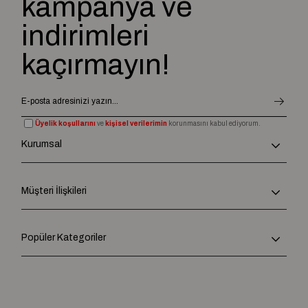
kampanya ve
• Suya Karşı Dikkat: Suya ve neme fazla maruz kalırsa zarar
görebilir, bu yüzden suya dayanıklı koruyucu spreyler kullanılabilir.
indirimleri
Gerçek deri topuklu sandaletler, hem günlük hem de özel günler için
kaliteli ve uzun ömürlü bir seçenek sunar. Kullanım amacınıza uygun
kaçırmayın!
olarak farklı tasarımlar tercih edebilirsiniz.
Üyelik koşullarını
ve
kişisel verilerimin
korunmasını kabul ediyorum.
Kurumsal
Müşteri İlişkileri
Popüler Kategoriler