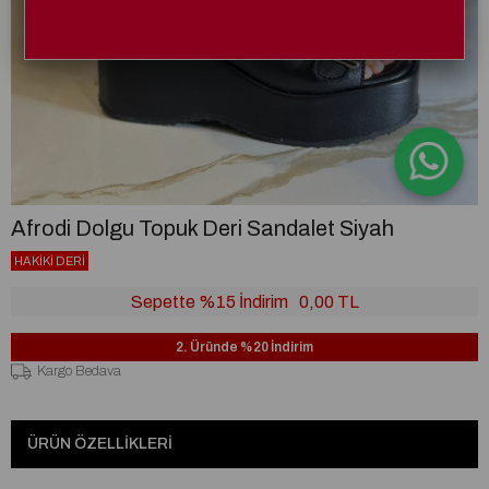
Afrodi Dolgu Topuk Deri Sandalet Siyah
HAKİKİ DERİ
Sepette %15 İndirim
0,00 TL
2. Üründe %20 İndirim
Kargo Bedava
ÜRÜN ÖZELLIKLERI