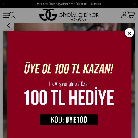
‹
›
2000₺ ve Üzeri Alışverişlerinizde ÜCRETSİZ KARGO!
Afrodi Dolgu Topuk Deri Sandalet Siyah
×