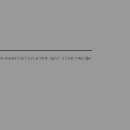
ENEKLERI
KARGO & TESLIMAT
İADE & DEĞIŞIM