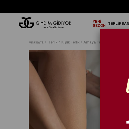
GO!
2000₺ ve Üzeri Alışverişlerinizde ÜCRETSİZ KARGO!
YENİ
TERLİK
SA
SEZON
Anasayfa
Terlik
Kışlık Terlik
Amaya Terlik Siyah