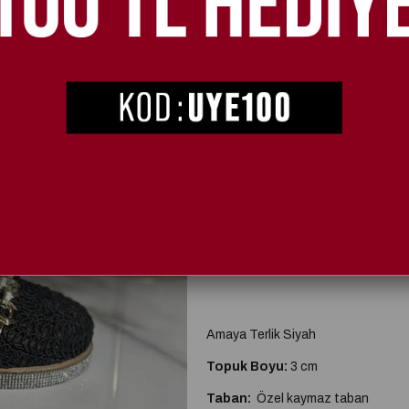
SEÇIM
36
37
Kritik Stok
Amaya Terlik Siyah
Topuk Boyu:
3 cm
Taban:
Özel kaymaz taban