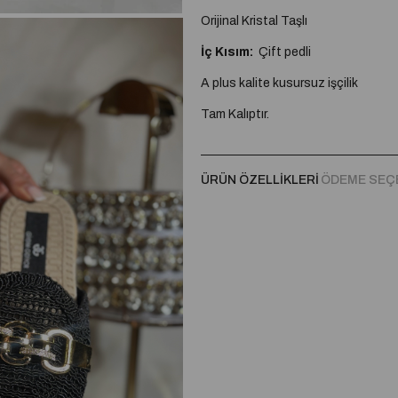
Orijinal Kristal Taşlı
İç Kısım:
Çift pedli
A plus kalite kusursuz işçilik
Tam Kalıptır.
ÜRÜN ÖZELLIKLERI
ÖDEME SEÇ