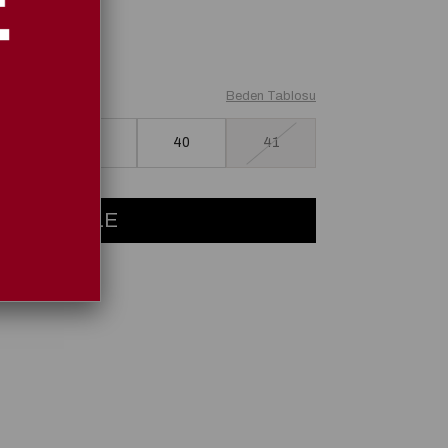
Beden Tablosu
38
39
40
41