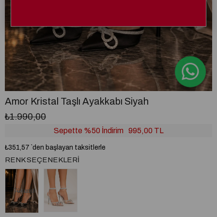
Amor Kristal Taşlı Ayakkabı Siyah
₺1.990,00
Sepette %50 İndirim
995,00 TL
₺351,57
`den başlayan taksitlerle
RENK SEÇENEKLERI
Tükendi