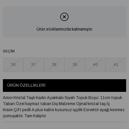
Ürün stoklarımızda kalmamıştır.
SEÇIM
36
37
38
39
40
41
ÜRÜN ÖZELLIKLERI
Amor Kristal Taşlı Kadın Ayakkabı Siyah Topuk Boyu: 11cm topuk
Taban:Özel kaymaz taban Dış Malzeme:Ojinal kristal taş İç
Kısım:Çift pedli A plus kalite kusursuz işçilik Esnektir ayağı kesmez
yumuşaktır. Tam Kalıptır.