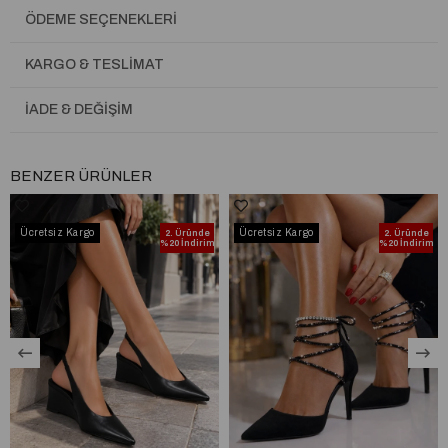
ÖDEME SEÇENEKLERI
KARGO & TESLIMAT
İADE & DEĞIŞIM
BENZER ÜRÜNLER
Ücretsiz Kargo
Ücretsiz Kargo
2. Üründe
2. Üründe
%20 İndirim
%20 İndirim