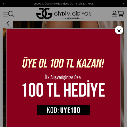
‹
›
2000₺ ve Üzeri Alışverişlerinizde ÜCRETSİZ KARGO!
Amor Kristal Taşlı Ayakkabı Siyah
×