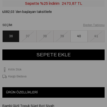
Sepette %25 İndirim
2470,87 TL
₺582,03
`den başlayan taksitlerle
SEÇIM
Beden Tablosu
36
37
38
39
40
41
Kritik Stok
Kargo Bedava
ÜRÜN ÖZELLIKLERI
Bambi Gizli Topuk Süet Bot Siyah