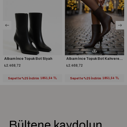
A plus kalite kusursuz işçilik
Albam İnce Topuk Bot Siyah
Albam İnce Topuk Bot Kahverengi
₺2.468,72
₺2.468,72
Sepette %25 İndirim
1851,54 TL
Sepette %25 İndirim
1851,54 TL
Bültene kaydolun,