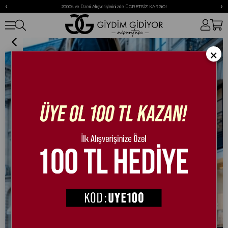
‹
›
2000₺ ve Üzeri Alışverişlerinizde ÜCRETSİZ KARGO!
Bambi Gizli Topuk Süet Bot Siyah
×