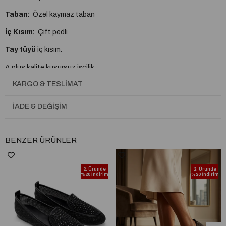
Taban:
Özel kaymaz taban
İç Kısım:
Çift pedli
Tay tüyü
iç kısım.
A plus kalite kusursuz işçilik
KARGO & TESLIMAT
Tam Kalıptır.
İADE & DEĞIŞIM
BENZER ÜRÜNLER
2. Üründe
2. Üründe
%20 İndirim
%20 İndirim