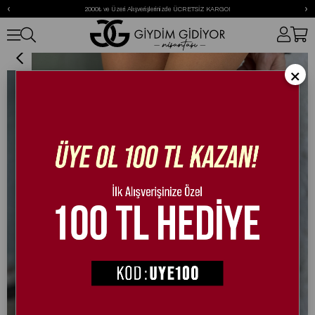
‹
›
2000₺ ve Üzeri Alışverişlerinizde ÜCRETSİZ KARGO!
Bante Babet Leopar
×