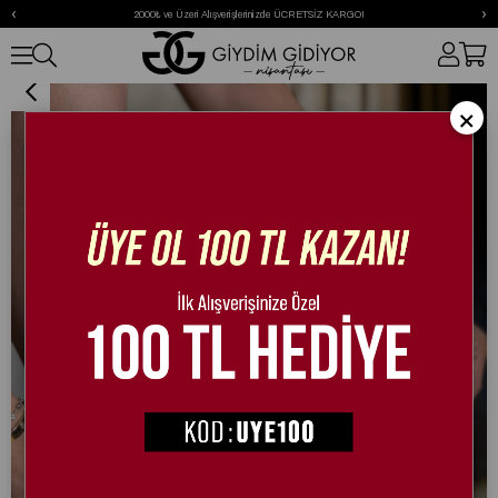
‹
›
2000₺ ve Üzeri Alışverişlerinizde ÜCRETSİZ KARGO!
Birk Extreme Terlik Krem
×