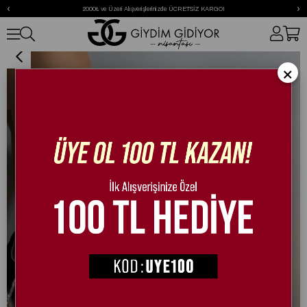
‹
›
2000₺ ve Üzeri Alışverişlerinizde ÜCRETSİZ KARGO!
Black Butterfly Özel Tasarım Spor Ayakkabı
×