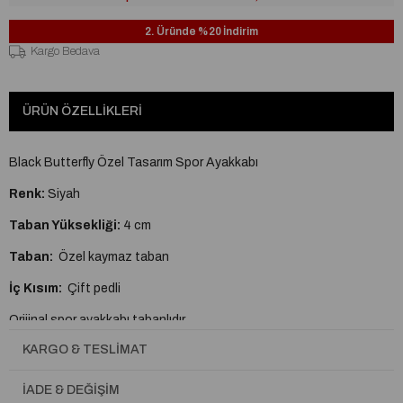
2. Üründe %20 İndirim
Kargo Bedava
ÜRÜN ÖZELLIKLERI
Black Butterfly Özel Tasarım Spor Ayakkabı
Renk:
Siyah
Taban Yüksekliği:
4 cm
Taban:
Özel kaymaz taban
İç Kısım:
Çift pedli
Orijinal spor ayakkabı tabanlıdır.
KARGO & TESLIMAT
A plus kalite kusursuz işçilik
Tam Kalıptır.
İADE & DEĞIŞIM