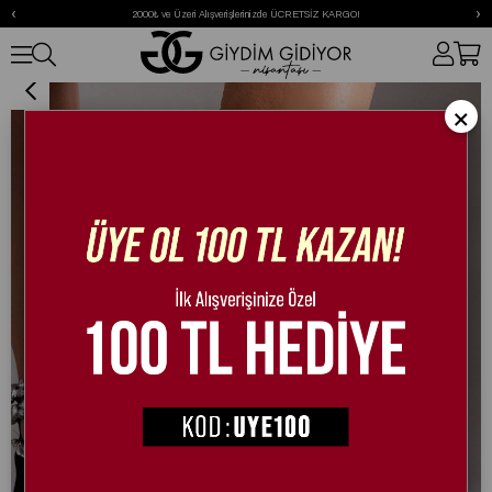
‹
›
2000₺ ve Üzeri Alışverişlerinizde ÜCRETSİZ KARGO!
Breath Kristal Taşlı Sandalet Siyah
×