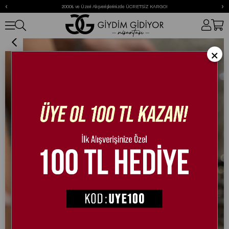
‹
›
2000₺ ve Üzeri Alışverişlerinizde ÜCRETSİZ KARGO!
Bridge Kristal Taşlı Özel Tasarım Sandalet Siyah
×