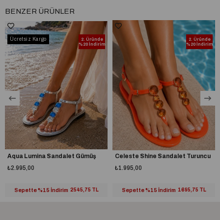
BENZER ÜRÜNLER
Ücretsiz Kargo
2. Üründe
2. Üründe
%20 İndirim
%20 İndirim
Aqua Lumina Sandalet Gümüş
Celeste Shine Sandalet Turuncu
₺2.995,00
₺1.995,00
Sepette %15 İndirim
2545,75 TL
Sepette %15 İndirim
1695,75 TL