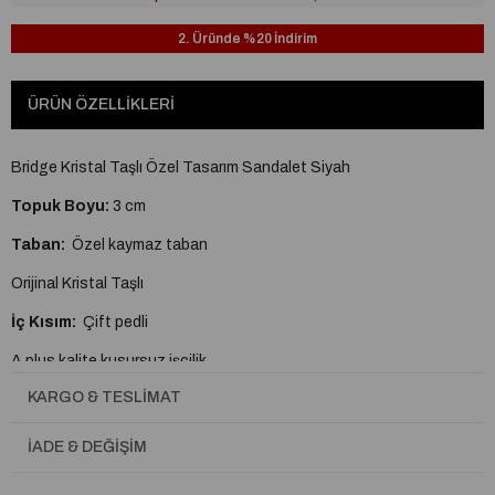
2. Üründe %20 İndirim
ÜRÜN ÖZELLIKLERI
Bridge Kristal Taşlı Özel Tasarım Sandalet Siyah
Topuk Boyu:
3 cm
Taban:
Özel kaymaz taban
Orijinal Kristal Taşlı
İç Kısım:
Çift pedli
A plus kalite kusursuz işçilik
KARGO & TESLIMAT
Tam Kalıptır.
İADE & DEĞIŞIM