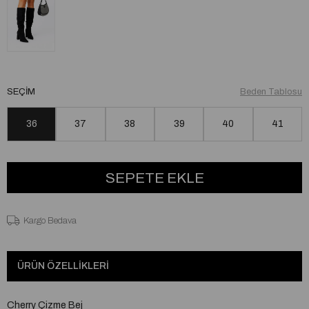
SEÇIM
Beden Tablosu
36
37
38
39
40
41
Kargo Bedava
ÜRÜN ÖZELLIKLERI
Cherry Çizme Bej