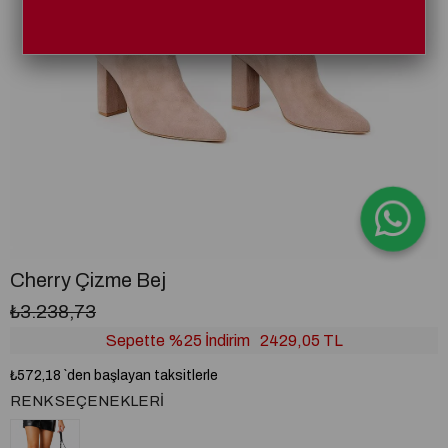
Cherry Çizme Bej
₺3.238,73
Sepette %25 İndirim
2429,05 TL
₺572,18
`den başlayan taksitlerle
RENK SEÇENEKLERI