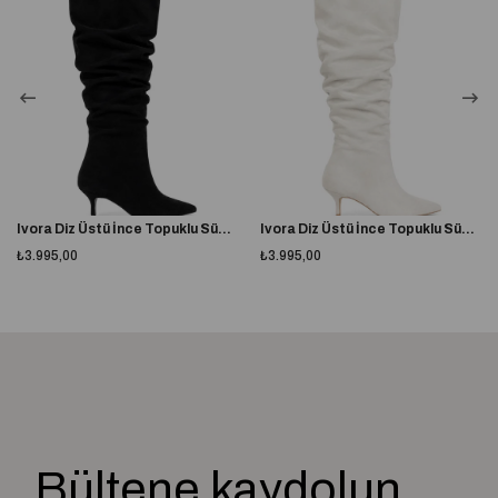
8 cm topuk yüksekliği ile günlük kullanıma uygundur.
Tam kalıptır, kendi ayak numaranızı almanız önerilir.
Taraklı yapıya veya buçuklu numaraya sahipseniz bir numara büyük
almanız tavsiye edilir.
%100 yerli üretim
A plus kalite kusursuz işçilik
Ivora Diz Üstü İnce Topuklu Süet Çizme Siyah
Ivora Diz Üstü İnce Topuklu Süet Çizme Ekru
Topuk Boyu
Orta Topuklu (5-9cm)
₺3.995,00
₺3.995,00
Topuk Tipi
Kalın Topuklu
Astar Materyali
Tekstil
Bağlama Şekli
Lastikli
Dış Materyal
Süet
Bültene kaydolun,