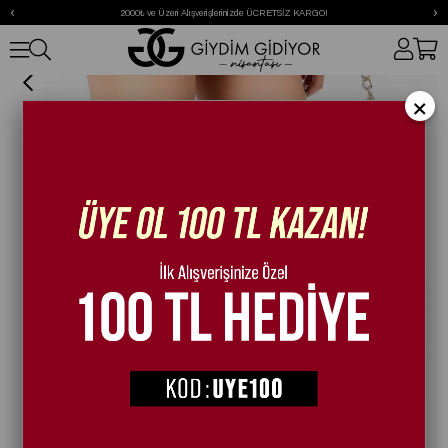
‹
›
2000₺ ve Üzeri Alışverişlerinizde ÜCRETSİZ KARGO!
Cherry Çizme Bej
×