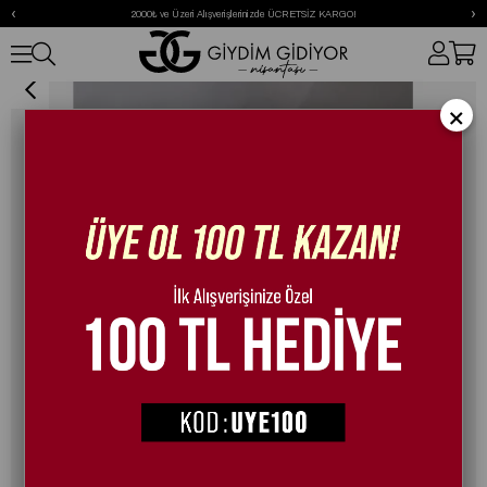
‹
›
2000₺ ve Üzeri Alışverişlerinizde ÜCRETSİZ KARGO!
Coco Özel Tasarım Spor Ayakkabı Gold
×