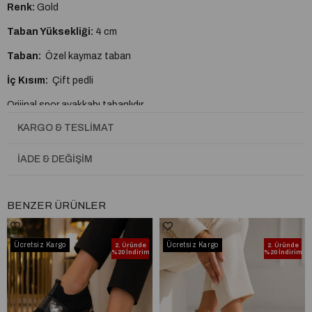
Renk:
Gold
Taban Yüksekliği:
4 cm
Taban:
Özel kaymaz taban
İç Kısım:
Çift pedli
Orijinal spor ayakkabı tabanlıdır.
KARGO & TESLIMAT
A plus kalite kusursuz işçilik
Tam Kalıptır.
İADE & DEĞIŞIM
BENZER ÜRÜNLER
Ücretsiz Kargo
Ücretsiz Kargo
2. Üründe
2. Üründe
%20 İndirim
%20 İndirim