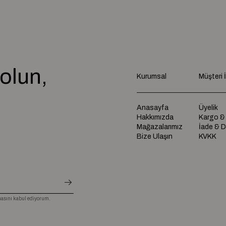
olun,
Kurumsal
Müşteri İl
e
Anasayfa
Üyelik
Hakkımızda
Kargo &
Mağazalarımız
İade & 
Bize Ulaşın
KVKK
sını kabul ediyorum.