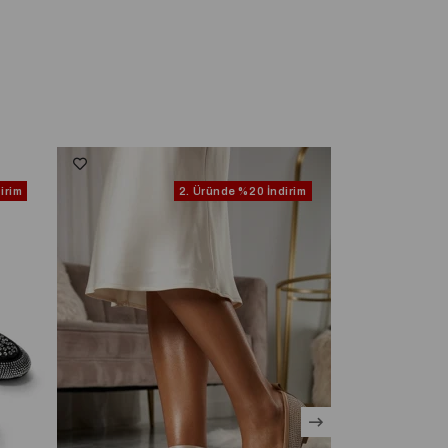
irim
2. Üründe
%20 İndirim
Ücretsiz Kargo