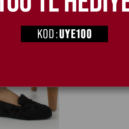
İç Kısım:
Çift pedli
A plus kalite kusursuz işçilik
Tam Kalıptır.
ÜRÜN ÖZELLIKLERI
K