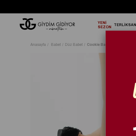
GO!
2000₺ ve Üzeri Alışverişlerinizde ÜCRETSİZ KARGO!
YENİ
TERLİK
SA
SEZON
Anasayfa
Babet
Düz Babet
Cookie Babet Siyah