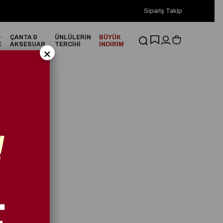
2000₺ ve Üzeri Alışverişlerinizde ÜCRETSİZ KARGO!
Sipariş Takip
2000₺
&
ÇANTA &
ÜNLÜLERİN
BÜYÜK
E
AKSESUAR
TERCİHİ
İNDİRİM
×