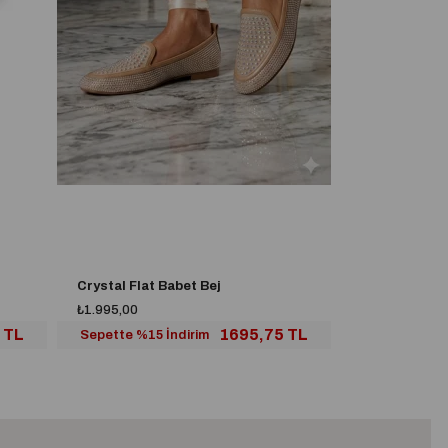
Crystal Flat Babet Bej
₺1.995,00
₺2.500,00
 TL
1695,75 TL
Sepette %15 İndirim
Sepette %15 