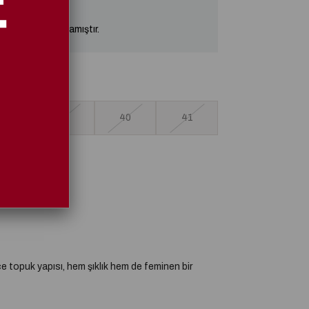
klarımızda kalmamıştır.
38
39
40
41
ce topuk yapısı, hem şıklık hem de feminen bir