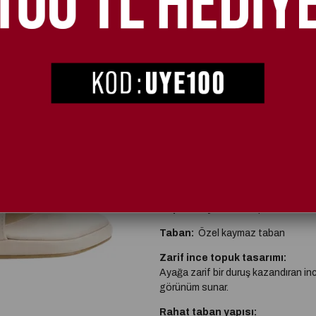
Ürün sto
SEÇIM
36
37
Cyndi İnce Topuklu Terlik Krem
Topuk Boyu:
9 cm topuk
Taban:
Özel kaymaz taban
Zarif ince topuk tasarımı:
Ayağa zarif bir duruş kazandıran in
görünüm sunar.
Rahat taban yapısı: