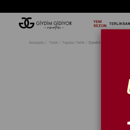
GO!
2000₺ ve Üzeri Alışverişlerinizde ÜCRETSİZ KARGO!
YENİ
TERLİK
SA
SEZON
Anasayfa
Terlik
Topuklu Terlik
Cyndi İnce Topuklu Terl