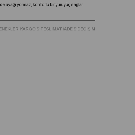
e ayağı yormaz, konforlu bir yürüyüş sağlar.
 tasarlanmıştır. Günlük kombinlere ve şık
ENEKLERI
KARGO & TESLIMAT
İADE & DEĞIŞIM
alzemeler, uzun süreli kullanımda formunu korur.
özel gün kombinlerinde rahatlıkla tercih edilebilir.