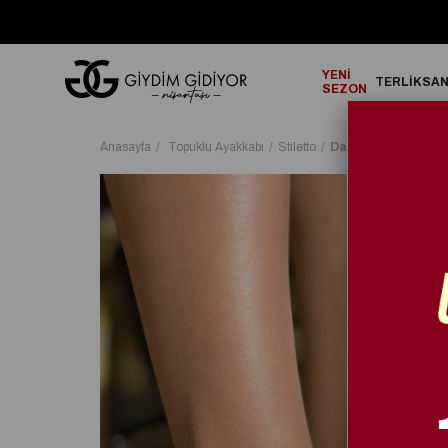
GO!
2000₺ ve Üzeri Alışverişlerinizde ÜCRETSİZ KARGO!
YENİ
TERLİK
SA
SEZON
Anasayfa
Topuklu Ayakkabı
Stiletto
Daevel Kristal Taşlı