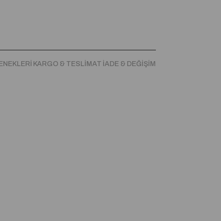
ENEKLERI
KARGO & TESLIMAT
İADE & DEĞIŞIM