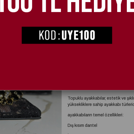
SEÇIM
36
37
Kargo Bedava
Daevel Kristal Taşlı Stiletto Siyah
Topuklu ayakkabılar, estetik ve şıklı
yüksekliklere sahip ayakkabı türlerid
ayakkabıların temel özellikleri:
Dış kısım dantel