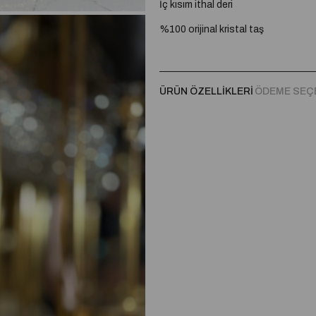
İç kısım ithal deri
%100 orijinal kristal taş
Topuk Boyu:
8 cm topuk
Taban:
Özel kaymaz taban
ÜRÜN ÖZELLIKLERI
ÖDEME SEÇ
İç Kısım:
Çift pedli
A plus kalite kusursuz işçilik
Tam Kalıptır.