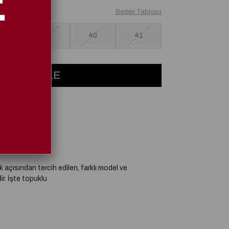
Beden Tablosu
38
39
40
41
k açısından tercih edilen, farklı model ve
ir. İşte topuklu