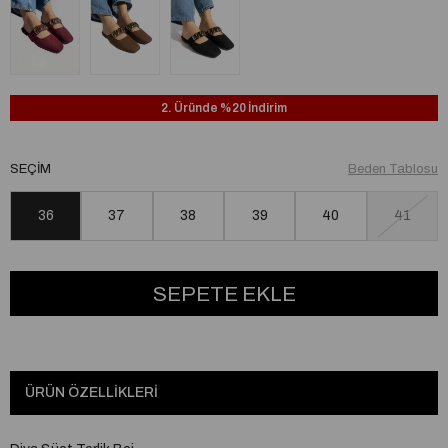
2. Üründe %20 İndirim
SEÇIM
Beden Tablosu
36
37
38
39
40
41
ÜRÜN ÖZELLIKLERI