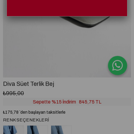
Diva Süet Terlik Bej
₺995,00
Sepette %15 İndirim
845,75 TL
₺175,78
`den başlayan taksitlerle
RENK SEÇENEKLERI