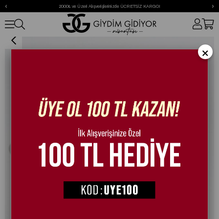
‹
›
2000₺ ve Üzeri Alışverişlerinizde ÜCRETSİZ KARGO!
Diva Süet Terlik Bej
×