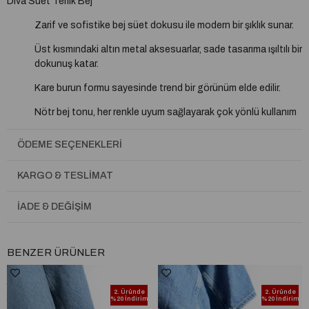
Diva Süet Terlik Bej
Zarif ve sofistike bej süet dokusu ile modern bir şıklık sunar.
Üst kısmındaki altın metal aksesuarlar, sade tasarıma ışıltılı bir
dokunuş katar.
Kare burun formu sayesinde trend bir görünüm elde edilir.
Nötr bej tonu, her renkle uyum sağlayarak çok yönlü kullanım
imkânı sunar.
ÖDEME SEÇENEKLERI
Düz tabanlı yapısı gün boyu konforlu adımlar için idealdir.
Hem günlük stilinizi tamamlar hem de özel davetlerde zarif bir
KARGO & TESLIMAT
şıklık kazandırır.
İADE & DEĞIŞIM
Zamansız rengi sayesinde gardırobunuzun en çok tercih
edilen parçalarından biri olmaya adaydır.
BENZER ÜRÜNLER
2. Üründe
2. Üründe
%20 İndirim
%20 İndirim