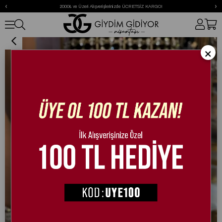
‹
›
2000₺ ve Üzeri Alışverişlerinizde ÜCRETSİZ KARGO!
Elem Kristal Taşlı Babet Şeffaf
×