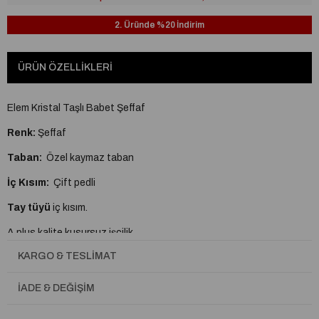
2. Üründe %20 İndirim
ÜRÜN ÖZELLIKLERI
Elem Kristal Taşlı Babet Şeffaf
Renk:
Şeffaf
Taban:
Özel kaymaz taban
İç Kısım:
Çift pedli
Tay tüyü
iç kısım.
A plus kalite kusursuz işçilik
KARGO & TESLIMAT
Tam Kalıptır.
İADE & DEĞIŞIM