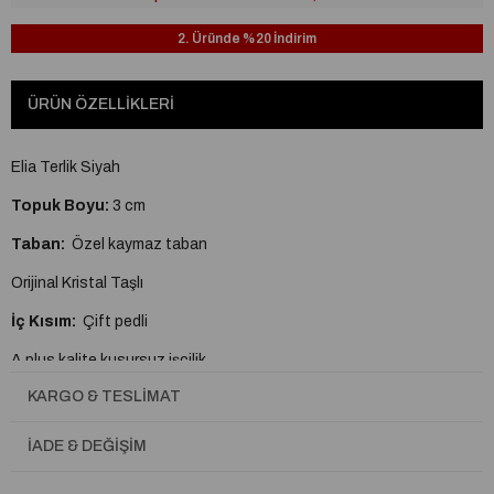
2. Üründe %20 İndirim
ÜRÜN ÖZELLIKLERI
Elia Terlik Siyah
Topuk Boyu:
3 cm
Taban:
Özel kaymaz taban
Orijinal Kristal Taşlı
İç Kısım:
Çift pedli
A plus kalite kusursuz işçilik
KARGO & TESLIMAT
Tam Kalıptır.
İADE & DEĞIŞIM