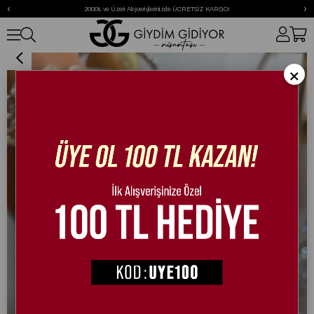
‹
›
2000₺ ve Üzeri Alışverişlerinizde ÜCRETSİZ KARGO!
Elia Terlik Siyah
×