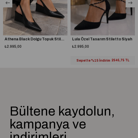
Athena Black Dolgu Topuk Stiletto
Lula Özel Tasarım Stiletto Siyah
₺2.995,00
₺2.995,00
Sepette %15 İndirim
2545,75 TL
Bültene kaydolun,
kampanya ve
indirimleri