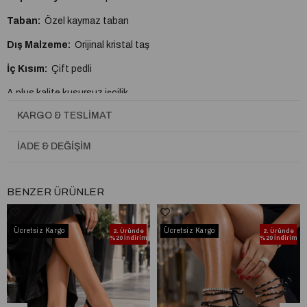
Taban:
Özel kaymaz taban
Dış Malzeme:
Orijinal kristal taş
İç Kısım:
Çift pedli
A plus kalite kusursuz işçilik
KARGO & TESLIMAT
Esnektir ayağı kesmez yumuşaktır.
Tam Kalıptır.
İADE & DEĞIŞIM
BENZER ÜRÜNLER
Ücretsiz Kargo
Ücretsiz Kargo
2. Üründe
2. Üründe
%20 İndirim
%20 İndirim