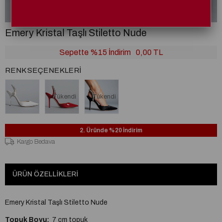
Emery Kristal Taşlı Stiletto Nude
Sepette %15 İndirim
0,00 TL
RENK SEÇENEKLERI
Tükendi
Tükendi
2. Üründe %20 İndirim
Kargo Bedava
ÜRÜN ÖZELLIKLERI
Emery Kristal Taşlı Stiletto Nude
Topuk Boyu:
7 cm topuk