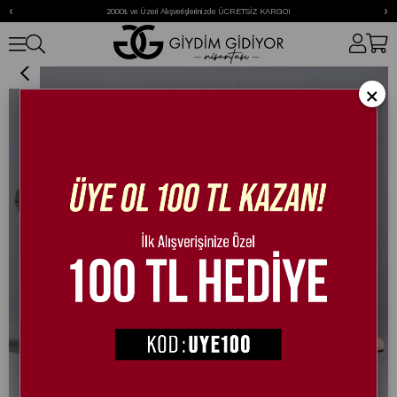
‹
›
2000₺ ve Üzeri Alışverişlerinizde ÜCRETSİZ KARGO!
Emery Kristal Taşlı Stiletto Nude
×