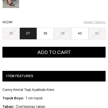
SEÇIM
Beden Tablosu
36
37
38
39
40
41
ITEM FEATURES
Canny Kristal Taşlı Ayakkabı Krem
Topuk Boyu:
7 cm topuk
Taban:
Özel kaymaz taban