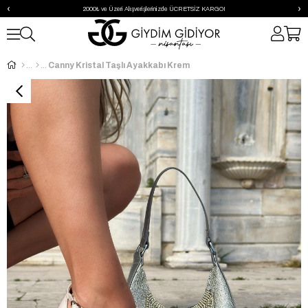
‹
›
2000₺ ve Üzeri Alışverişlerinizde ÜCRETSİZ KARGO!
Canny Kristal Taşlı Ayakkabı Krem