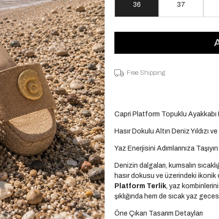
36
37
Free Shipping
Capri Platform Topuklu Ayakkabı 
Hasır Dokulu Altın Deniz Yıldızı v
Yaz Enerjisini Adımlarınıza Taşıyı
Denizin dalgaları, kumsalın sıcakl
hasır dokusu ve üzerindeki ikonik 
Platform Terlik
, yaz kombinlerin
şıklığında hem de sıcak yaz gecesi 
Öne Çıkan Tasarım Detayları