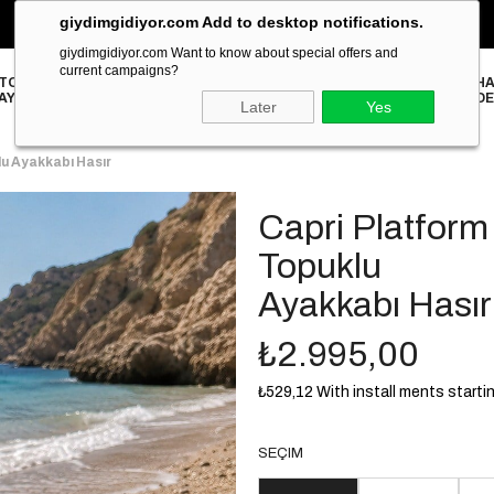
giydimgidiyor.com Add to desktop notifications.
‹
2000₺ ve Üzeri Alışverişlerinizde ÜCRETSİZ KARGO!
›
giydimgidiyor.com Want to know about special offers and
current campaigns?
TOPUKLU
HA
STILETTO
TERLİK
SANDALET
SNEAKER
BABET
LOAFER
AYAKKABI
DE
Later
Yes
u Ayakkabı Hasır
Capri Platform
Topuklu
Ayakkabı Hasır
₺2.995,00
₺529,12
With install ments starti
SEÇIM