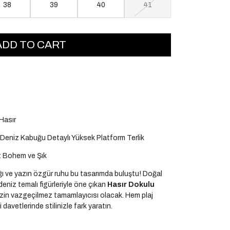
38
39
40
41
Hasır
e Deniz Kabuğu Detaylı Yüksek Platform Terlik
n: Bohem ve Şık
ığı ve yazın özgür ruhu bu tasarımda buluştu! Doğal
deniz temalı figürleriyle öne çıkan
Hasır Dokulu
izin vazgeçilmez tamamlayıcısı olacak. Hem plaj
davetlerinde stilinizle fark yaratın.