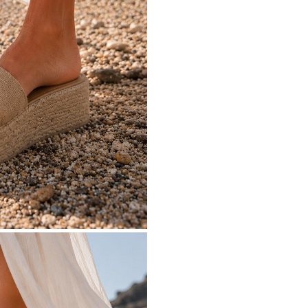
Üst Malzeme:
Hasır Dokul
İç Taban:
Yumuşak Destekli 
Topuk Boyu:
7 cm
Topuk Tipi:
Kalın Platform
Detaylar:
Altın Renk Deniz
Kullanım Alanı:
Beach Style 
Kombinleri
Kombin Önerisi:
Bu natürel terliği
şort-gömlek kombinleriyle ya da pla
Akdeniz stili yakalayabilirsiniz.