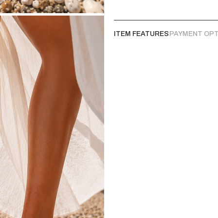
Asimetrik Deniz Teması:
yıldızı ve deniz kabuğu 
bir hava katıyor.
ITEM FEATURES
PAYMENT OP
Doğal Hasır Estetiği:
Ön b
(jüt) örgü dokusu
, bohem 
Konforlu Yükseklik:
7 cm
sayesinde boyunuzu zarifçe
kılar.
Kalite ve Rahatlık Bir Arada
Yaz aylarında ayak sağlığınız ve 
taban dolgusu sayesinde ayağı yor
yürüyüş esnasında maksimum deng
Ürün Özellikleri
Ürün Tipi:
Platform Terlik /
Renk:
Naturel / Bej / Hasır