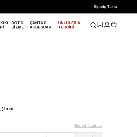
2000₺ ve Üzeri Alışverişlerinizde ÜCRETSİZ KARGO!
Sipariş Takip
20
KİKİ
BOT &
ÇANTA &
ÜNLÜLERİN
Rİ
ÇİZME
AKSESUAR
TERCİHİ
ng from
Beden Tablosu