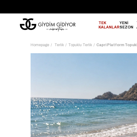
GO!
2000₺ ve Üzeri Alışverişlerinizde ÜCRETSİZ KARGO!
TEK
YENİ
KALANLAR
SEZON
Homepage
Terlik
Topuklu Terlik
Capri Platform Topukl