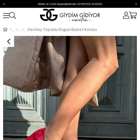
‹
›
2000₺ ve Üzeri Alışverişlerinizde ÜCRETSİZ KARGO!
Destiny Topuklu Rugan Babet Kırmızı