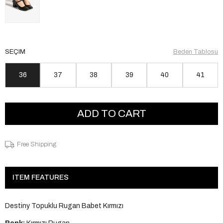
SEÇIM
Beden Tablosu
36
37
38
39
40
41
Free Shipping
ITEM FEATURES
Destiny Topuklu Rugan Babet Kırmızı