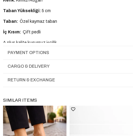
Renk:
Kırmızı Rugan
T
aban
Yüksekliği:
5 cm
Taban:
Özel kaymaz taban
İç Kısım:
Çift pedli
A plus kalite kusursuz işçilik
PAYMENT OPTIONS
Tam Kalıptır.
CARGO & DELIVERY
RETURN & EXCHANGE
SIMILAR ITEMS