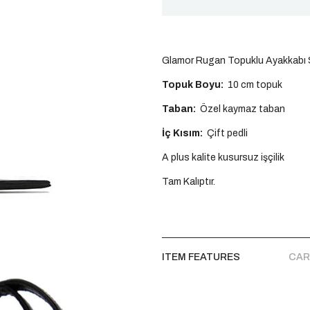
Glamor Rugan Topuklu Ayakkabı 
Topuk Boyu:
10 cm topuk
Taban:
Özel kaymaz taban
İç Kısım:
Çift pedli
A plus kalite kusursuz işçilik
Tam Kalıptır.
ITEM FEATURES
CAR