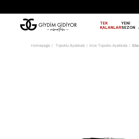
GO!
2000₺ ve Üzeri Alışverişlerinizde ÜCRETSİZ KARGO!
TEK
YENİ
KALANLAR
SEZON
Homepage
Topuklu Ayakkabı
İnce Topuklu Ayakkabı
Gla