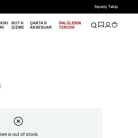
2000₺ ve Üzeri Alışverişlerinizde ÜCRETSİZ KARGO!
Sipariş Takip
20
KİKİ
BOT &
ÇANTA &
ÜNLÜLERİN
Rİ
ÇİZME
AKSESUAR
TERCİHİ
h
Item is out of stock.