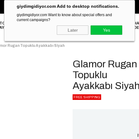
giydimgidiyor.com Add to desktop notifications.
‹
2000₺ ve Üzeri Alışverişlerinizde ÜCRETSİZ KARGO!
›
giydimgidiyor.com Want to know about special offers and
current campaigns?
TOPUKLU
HA
STILETTO
TERLİK
SANDALET
SNEAKER
BABET
LOAFER
AYAKKABI
DE
Later
Yes
mor Rugan Topuklu Ayakkabı Siyah
Glamor Rugan
Topuklu
Ayakkabı Siya
FREE SHIPPING