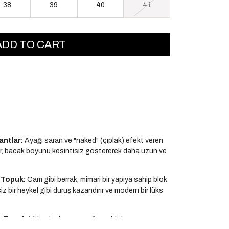
38
39
40
41
antlar:
Ayağı saran ve "naked" (çıplak) efekt veren
lar, bacak boyunu kesintisiz göstererek daha uzun ve
f Topuk:
Cam gibi berrak, mimari bir yapıya sahip blok
z bir heykel gibi duruş kazandırır ve modern bir lüks
k Topuk:
Yüksek olmasına rağmen blok yapısı