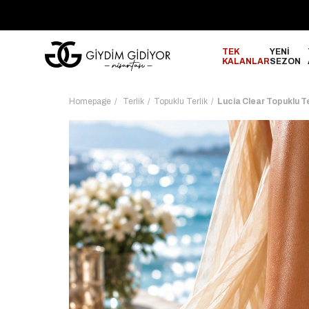
GO!
2000₺ ve Üzeri Alışverişlerinizde ÜCRETSİZ KARGO!
TEK
YENİ
KALANLAR
SEZON
Homepage
Terlik
Topuklu Terlik
Lucia Clear Topuklu T