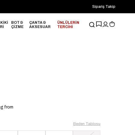
2000₺ ve Üzeri Alışverişlerinizde ÜCRETSİZ KARGO!
Sipariş Takip
20
KİKİ
BOT &
ÇANTA &
ÜNLÜLERİN
Rİ
ÇİZME
AKSESUAR
TERCİHİ
ng from
Beden Tablosu