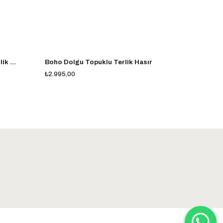
Calypso Star İnce Topuklu Terlik Siyah
Boho Dolgu Topuklu Terlik Hasır
Aveline Pu
₺2.995,00
₺2.500,00