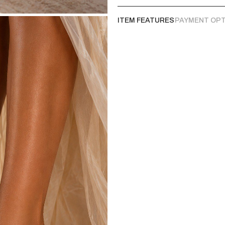
sayesinde denge ve konfor s
kullanım sunar.
ITEM FEATURES
PAYMENT OP
Nude Tonlu Taban:
Şeffaf
ayakkabının ayakta erimesin
Premium Detaylandırma:
çerçeve, ürüne lüks ve sofis
Kombin Önerileri
Zarif Akşam Görünümü:
özellikle nude ve şampanya 
Şehir Şıklığı:
Şeffaf bantla
gömleklerle veya midi boy k
yakalayabilirsiniz.
Görünmez Şıklık:
"Naked s
elbise veya tulumla bacak 
kullanın.
Aksesuar Dengesi:
Şeffaf
gümüş) ve minimal takılarla