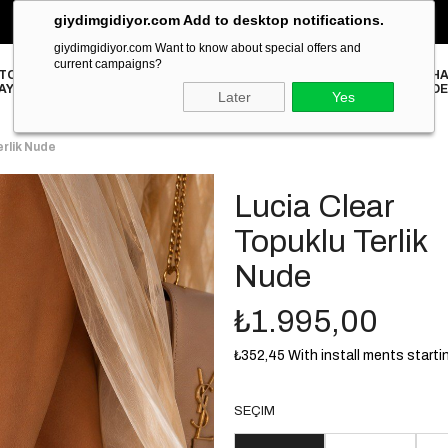
giydimgidiyor.com Add to desktop notifications.
‹
2000₺ ve Üzeri Alışverişlerinizde ÜCRETSİZ KARGO!
›
giydimgidiyor.com Want to know about special offers and
current campaigns?
TOPUKLU
HA
STILETTO
TERLİK
SANDALET
SNEAKER
BABET
LOAFER
AYAKKABI
DE
Later
Yes
erlik Nude
Lucia Clear
Topuklu Terlik
Nude
₺1.995,00
₺352,45
With install ments starti
SEÇIM