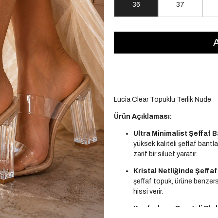
36
37
Lucia Clear Topuklu Terlik Nude
Ürün Açıklaması:
Ultra Minimalist Şeffaf B
yüksek kaliteli şeffaf bant
zarif bir siluet yaratır.
Kristal Netliğinde Şeffa
şeffaf topuk, ürüne benzersi
hissi verir.
Konforlu ve Dengeli Blo