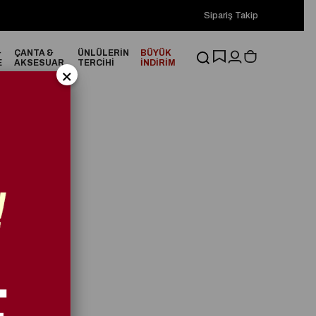
2000₺ ve Üzeri Alışverişlerinizde ÜCRETSİZ KARGO!
Sipariş Takip
2000₺
&
ÇANTA &
ÜNLÜLERİN
BÜYÜK
E
AKSESUAR
TERCİHİ
İNDİRİM
×