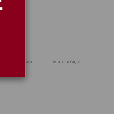
puklu (5-9cm)
opuklu
ARGO & TESLIMAT
İADE & DEĞIŞIM