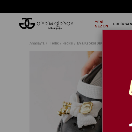
GO!
2000₺ ve Üzeri Alışverişlerinizde ÜCRETSİZ KARGO!
YENİ
TERLİK
SA
SEZON
Anasayfa
Terlik
Kroksi
Eva Kroksi Siyah