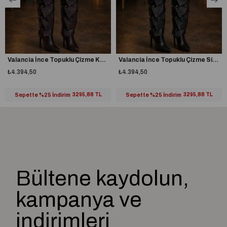
Taraklı yapıya veya buçuklu numaraya sahipseniz bir numara büyük
almanız tavsiye edilir.
%100 yerli üretim
A plus kalite kusursuz işçilik
Valancia İnce Topuklu Çizme Kahverengi
Valancia İnce Topuklu Çizme Siyah
₺4.394,50
₺4.394,50
Sepette %25 İndirim
3295,88 TL
Sepette %25 İndirim
3295,88 TL
Bültene kaydolun,
kampanya ve
indirimleri