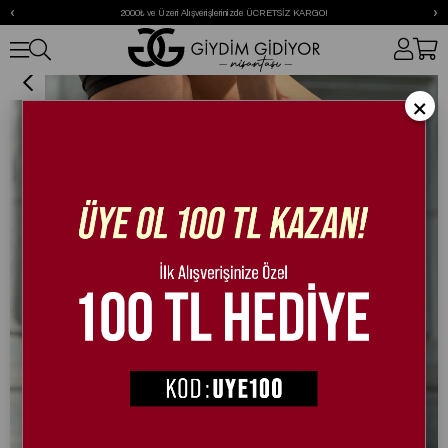
‹
›
2000₺ ve Üzeri Alışverişlerinizde ÜCRETSİZ KARGO!
Fears Çizme Siyah
×