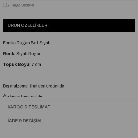
Kargo Bedava
ÜRÜN ÖZELLIKLERI
Fenilia Rugan Bot Siyah
Renk:
Siyah Rugan
Topuk Boyu:
7 cm
Dış malzeme ithal deri üretimidir.
Ön kısmı fermuarlıdır.
KARGO & TESLIMAT
38 numara için çizme uzunluğu 52, baldır çevresi genişliği 39
santimetredir.
İADE & DEĞIŞIM
Numaralar arası uzunluk ve baldır çevresi genişliği farkı 1
santimetredir.