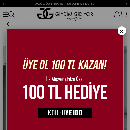
‹
›
2000₺ ve Üzeri Alışverişlerinizde ÜCRETSİZ KARGO!
Fenilia Rugan Bot Siyah
×