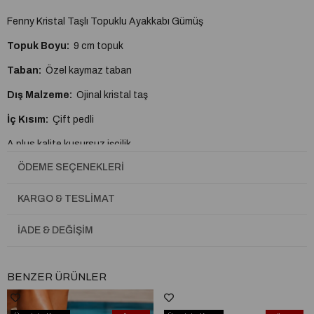
Fenny Kristal Taşlı Topuklu Ayakkabı Gümüş
Topuk Boyu:
9 cm topuk
Taban:
Özel kaymaz taban
Dış Malzeme:
Ojinal kristal taş
İç Kısım:
Çift pedli
A plus kalite kusursuz işçilik
ÖDEME SEÇENEKLERI
Esnektir ayağı kesmez yumuşaktır.
Tam Kalıptır.
KARGO & TESLIMAT
İADE & DEĞIŞIM
BENZER ÜRÜNLER