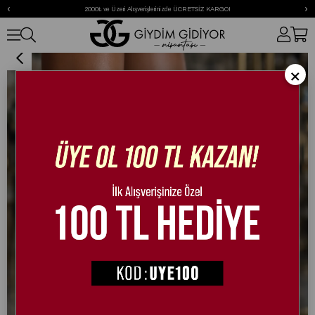
‹
›
2000₺ ve Üzeri Alışverişlerinizde ÜCRETSİZ KARGO!
Fenny Kristal Taşlı Topuklu Ayakkabı Gümüş
×