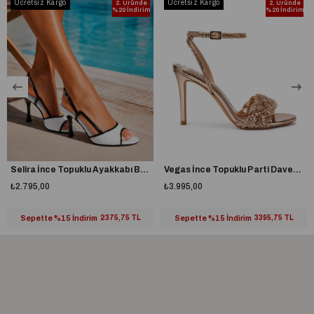
Ücretsiz Kargo
Ücretsiz Kargo
2. Üründe
2. Üründe
%20 İndirim
%20 İndirim
Selira İnce Topuklu Ayakkabı Beyaz
Vegas İnce Topuklu Parti Davet Ayakkabısı Gold
₺2.795,00
₺3.995,00
Sepette %15 İndirim
2375,75 TL
Sepette %15 İndirim
3395,75 TL