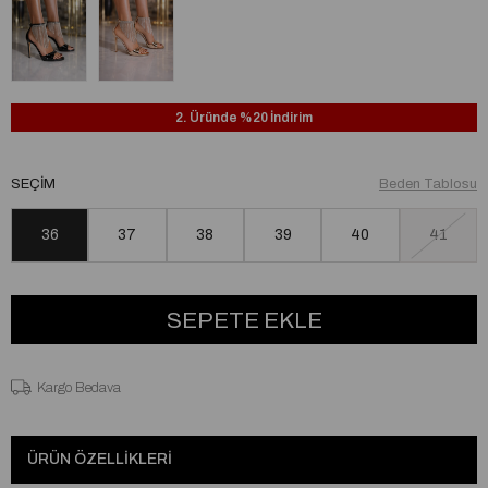
2. Üründe %20 İndirim
SEÇIM
Beden Tablosu
36
37
38
39
40
41
Kargo Bedava
ÜRÜN ÖZELLIKLERI