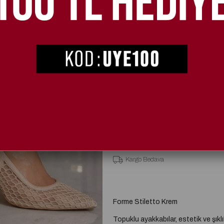
2. Üründe %20 İndirim
SEÇIM
36
37
Kargo Bedava
Forme Stiletto Krem
Topuklu ayakkabılar, estetik ve şıklı