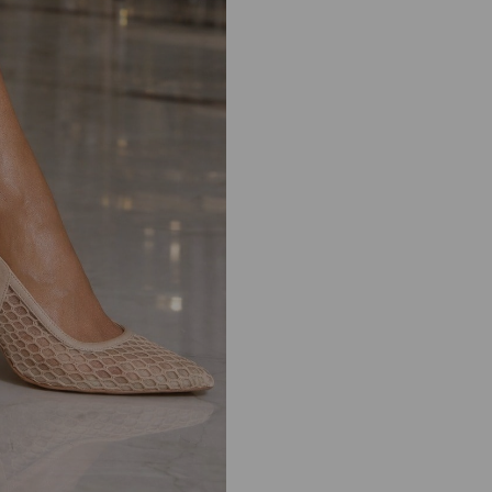
A plus kalite kusursuz işçilik
Esnektir ayağı kesmez yumuşaktır.
Tam Kalıptır.