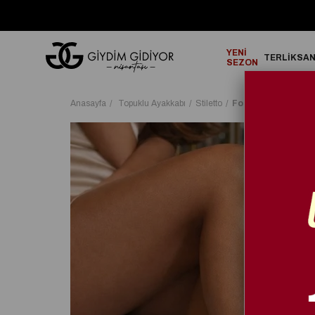
GO!
2000₺ ve Üzeri Alışverişlerinizde ÜCRETSİZ KARGO!
YENİ
TERLİK
SA
SEZON
Anasayfa
Topuklu Ayakkabı
Stiletto
Forme Stiletto Kr