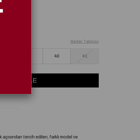
Beden Tablosu
38
39
40
41
k açısından tercih edilen, farklı model ve