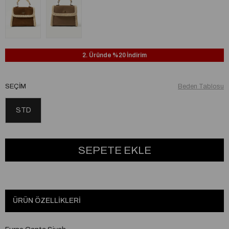
2. Üründe %20 İndirim
SEÇIM
Beden Tablosu
STD
ÜRÜN ÖZELLIKLERI