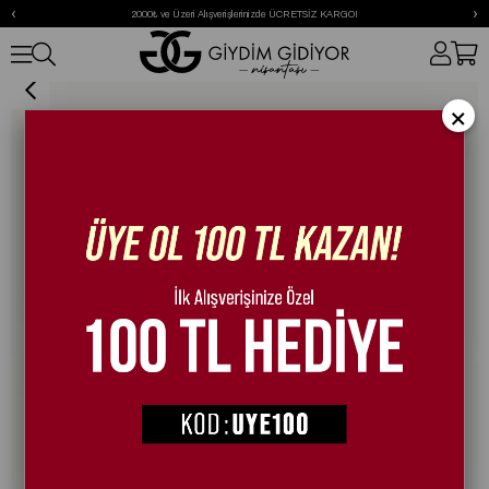
‹
›
2000₺ ve Üzeri Alışverişlerinizde ÜCRETSİZ KARGO!
Furse Çanta Siyah
×