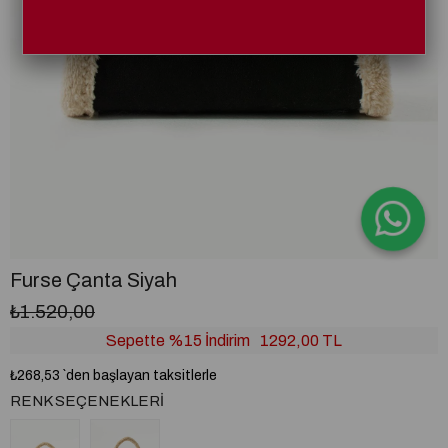
Furse Çanta Siyah
₺1.520,00
Sepette %15 İndirim
1292,00 TL
₺268,53
`den başlayan taksitlerle
RENK SEÇENEKLERI