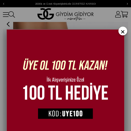
‹
›
2000₺ ve Üzeri Alışverişlerinizde ÜCRETSİZ KARGO!
Geny Kristal Taşlı Gizli Topuklu Spor Ayakkabı Beyaz
×