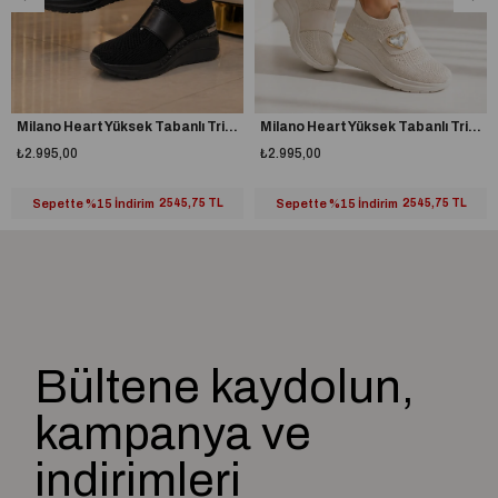
• Ayak bileğini ve tabanı destekleyen yapısıyla dengeli bir yürüyüş
sağlar.
4. Malzeme ve Dayanıklılık
• Hafif ve nefes alabilen malzemeler tercih edilir.
Milano Heart Yüksek Tabanlı Triko Spor Ayakkabı Siyah
Milano Heart Yüksek Tabanlı Triko Spor Ayakkabı Bej
5. Tarz ve Moda
₺2.995,00
₺2.995,00
• Şık ve modern görünümleriyle günlük kombinlere kolayca uyum
sağlar.
Sepette %15 İndirim
2545,75 TL
Sepette %15 İndirim
2545,75 TL
• Kadınlar için daha yaygın olsa da erkek modelleri de mevcuttur.
Bültene kaydolun,
kampanya ve
indirimleri