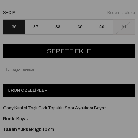
SEÇIM
Beden Tablosu
36
37
38
39
40
41
Kargo Bedava
ÜRÜN ÖZELLIKLERI
Geny Kristal Taşlı Gizli Topuklu Spor Ayakkabı Beyaz
Renk:
Beyaz
Taban Yüksekliği:
10 cm