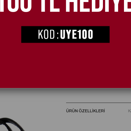
Glamor Rugan Topuklu Ayakkabı S
Topuk Boyu:
10 cm topuk
Taban:
Özel kaymaz taban
İç Kısım:
Çift pedli
A plus kalite kusursuz işçilik
Tam Kalıptır.
ÜRÜN ÖZELLIKLERI
K