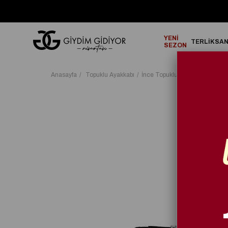
GO!
2000₺ ve Üzeri Alışverişlerinizde ÜCRETSİZ KARGO!
YENİ
TERLİK
SA
SEZON
Anasayfa
Topuklu Ayakkabı
İnce Topuklu Ayakkabı
Glamo