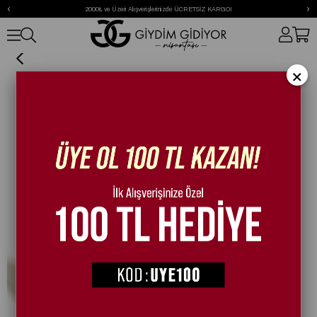
‹
›
2000₺ ve Üzeri Alışverişlerinizde ÜCRETSİZ KARGO!
Guni Babet Siyah
×