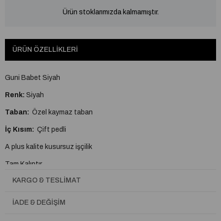
Ürün stoklarımızda kalmamıştır.
ÜRÜN ÖZELLIKLERI
Guni Babet Siyah
Renk:
Siyah
Taban:
Özel kaymaz taban
İç Kısım:
Çift pedli
A plus kalite kusursuz işçilik
Tam Kalıptır.
KARGO & TESLIMAT
İADE & DEĞIŞIM