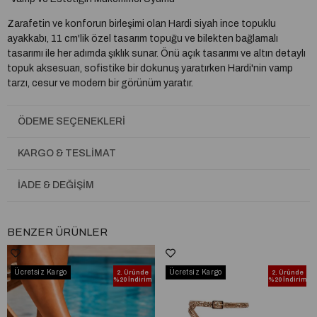
Zarafetin ve konforun birleşimi olan Hardi siyah ince topuklu
ayakkabı, 11 cm'lik özel tasarım topuğu ve bilekten bağlamalı
tasarımı ile her adımda şıklık sunar. Önü açık tasarımı ve altın detaylı
topuk aksesuarı, sofistike bir dokunuş yaratırken Hardi'nin vamp
tarzı, cesur ve modern bir görünüm yaratır.
İthal deri malzeme, uzun ömürlü ve dayanıklı olup, ayaklarınıza lüks
ÖDEME SEÇENEKLERI
bir dokunuş sağlar. Yumuşak yapısı, rahatlık sunarken, sağlamlığı ile
yıllarca kullanabileceğiniz bir parça olmasını garanti eder. Çift pedli
taban ise mükemmel konfor sunar, her adımda ekstra rahatlık sağlar.
KARGO & TESLIMAT
Her detayıyla dikkat çeken bu ayakkabı, şıklığınızı tamamlayacak,
İADE & DEĞIŞIM
lüks ve sağlam yapısıyla size özel bir deneyim sunar. Premium
kalitesi ile sadece en iyilere layık!
Topuk Boyu:
BENZER ÜRÜNLER
11 cm topuk
Renk:
Siyah
Ücretsiz Kargo
Ücretsiz Kargo
2. Üründe
2. Üründe
İç Kısım:
Çift pedli
%20 İndirim
%20 İndirim
Dış Kısım:
İthal deri