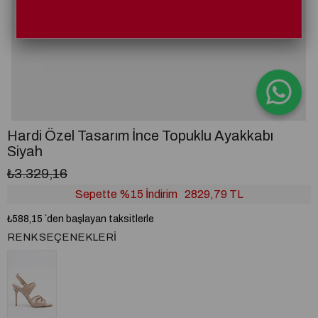
Hardi Özel Tasarım İnce Topuklu Ayakkabı
Siyah
₺3.329,16
Sepette %15 İndirim
2829,79 TL
₺588,15
`den başlayan taksitlerle
RENK SEÇENEKLERI