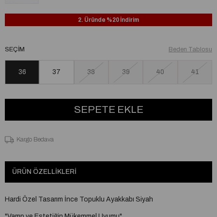
2. Üründe %20 İndirim
SEÇIM
Beden Tablosu
36
37
38
39
40
41
Kargo Bedava
ÜRÜN ÖZELLIKLERI
Hardi Özel Tasarım İnce Topuklu Ayakkabı Siyah
"Vamp ve Estetiğin Mükemmel Uyumu"