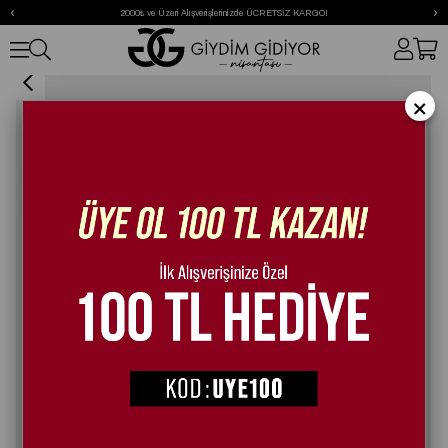
‹
›
2000₺ ve Üzeri Alışverişlerinizde ÜCRETSİZ KARGO!
Hardi Özel Tasarım İnce Topuklu Ayakkabı Siyah
×