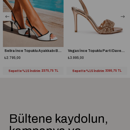
Aksesuar:
İthal solmaz
Selira İnce Topuklu Ayakkabı Beyaz
Vegas İnce Topuklu Parti Davet Ayakkabısı Gold
₺2.795,00
₺3.995,00
Sepette %15 İndirim
2375,75 TL
Sepette %15 İndirim
3395,75 TL
Bültene kaydolun,