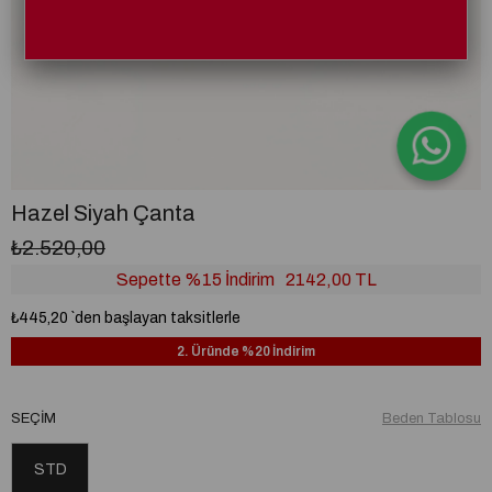
Hazel Siyah Çanta
₺2.520,00
Sepette %15 İndirim
2142,00 TL
₺445,20
`den başlayan taksitlerle
2. Üründe %20 İndirim
SEÇIM
Beden Tablosu
STD