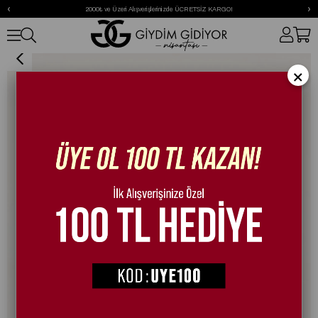
‹
›
2000₺ ve Üzeri Alışverişlerinizde ÜCRETSİZ KARGO!
Hazel Siyah Çanta
×