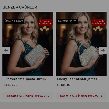
BENZER ÜRÜNLER
Ücretsiz Kargo
Ücretsiz Kargo
2. Üründe
2. Üründe
%20 İndirim
%20 İndirim
Firdevs Kristal Çanta Gümüş
Luxury Pearl Kristal Çanta Gümüş
₺3.600,00
₺3.600,00
Sepette %15 İndirim
3060,00 TL
Sepette %15 İndirim
3060,00 TL