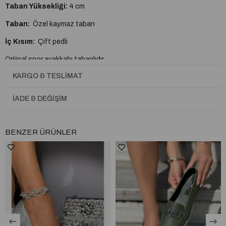
Taban Yüksekliği:
4 cm
Taban:
Özel kaymaz taban
İç Kısım:
Çift pedli
Orijinal spor ayakkabı tabanlıdır.
KARGO & TESLIMAT
Ürün üzerinde bulunan taşlar sabittir.
A plus kalite kusursuz işçilik
İADE & DEĞIŞIM
Tam Kalıptır.
BENZER ÜRÜNLER