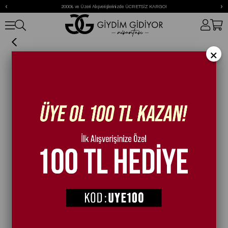
‹
›
2000₺ ve Üzeri Alışverişlerinizde ÜCRETSİZ KARGO!
Iza Taşlı Spor Ayakkabı Beyaz
×