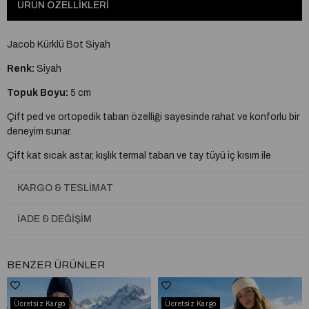
ÜRÜN ÖZELLIKLERI
Jacob Kürklü Bot Siyah
Renk:
Siyah
Topuk Boyu:
5 cm
Çift ped ve ortopedik taban özelliği sayesinde rahat ve konforlu bir
deneyim sunar.
Çift kat sıcak astar, kışlık termal taban ve tay tüyü iç kısım ile
sonbahar-kış aylarında koruma sağlar.
KARGO & TESLIMAT
Özel kaymaz taban sayesinde kullanımı rahattır.
5 cm topuk yüksekliği ile günlük kullanıma uygundur.
İADE & DEĞIŞIM
Esnek kumaş detayı sayesinde ürün kolayca giyilip çıkarılabilir.
BENZER ÜRÜNLER
Tam kalıptır, kendi ayak numaranızı almanız önerilir.
Taraklı yapıya veya buçuklu numaraya sahipseniz bir numara büyük
almanız tavsiye edilir.
Ücretsiz Kargo
Ücretsiz Kargo