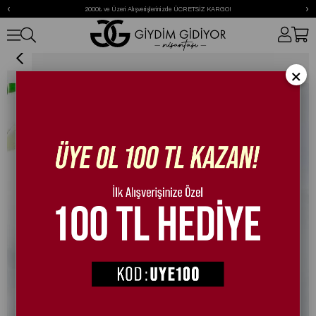
‹
›
2000₺ ve Üzeri Alışverişlerinizde ÜCRETSİZ KARGO!
Jacob Kürklü Bot Siyah
×