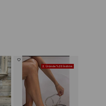
2. Üründe
%20 İndirim