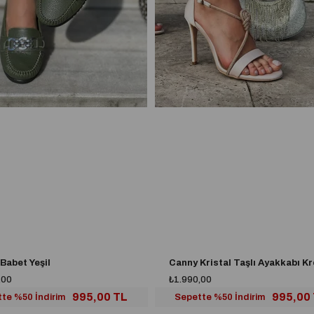
Babet Yeşil
Canny Kristal Taşlı Ayakkabı K
,00
₺1.990,00
995,00 TL
995,00
te %50 İndirim
Sepette %50 İndirim