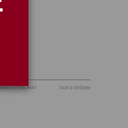
kabı Siyah
ARGO & TESLIMAT
İADE & DEĞIŞIM