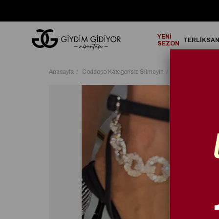
GO!
2000₺ ve Üzeri Alışverişlerinizde ÜCRETSİZ KARGO!
YENİ
TERLİK
SA
SEZON
Anasayfa
Coddepo Kategorisiz Silmeyin
Jeering Kristal 