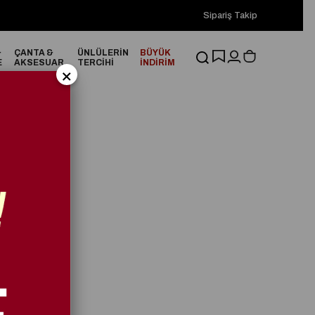
2000₺ ve Üzeri Alışverişlerinizde ÜCRETSİZ KARGO!
Sipariş Takip
2000₺
&
ÇANTA &
ÜNLÜLERİN
BÜYÜK
E
AKSESUAR
TERCİHİ
İNDİRİM
×