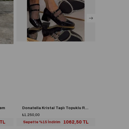
rem
Donatella Kristal Taşlı Topuklu Rugan Babet Siyah
Happy Kristal
₺1.250,00
₺1.990,00
 TL
1062,50 TL
Sepette %15 İndirim
Sepette %50