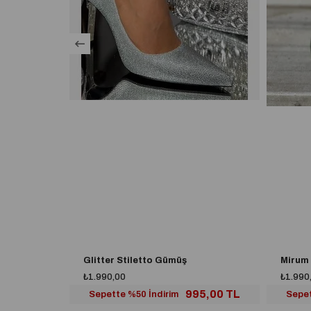
Glitter Stiletto Gümüş
Mirum 
₺1.990,00
₺1.990
995,00 TL
Sepette %50 İndirim
Sepet