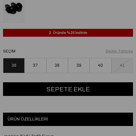
2. Üründe %20 İndirim
SEÇIM
Beden Tablosu
36
37
38
39
40
41
ÜRÜN ÖZELLIKLERI