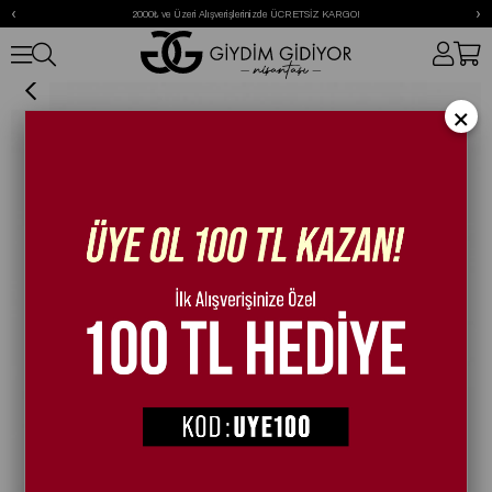
‹
›
2000₺ ve Üzeri Alışverişlerinizde ÜCRETSİZ KARGO!
Jessica Tüylü Terlik Fuşya
×