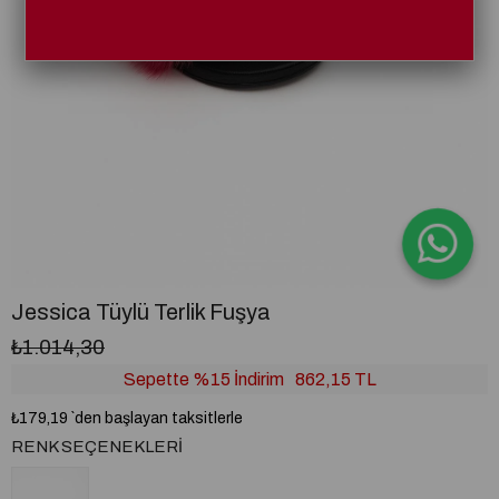
Jessica Tüylü Terlik Fuşya
₺1.014,30
Sepette %15 İndirim
862,15 TL
₺179,19
`den başlayan taksitlerle
RENK SEÇENEKLERI