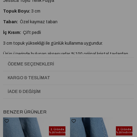
Jessica Tüylü Terlik Fuşya
Topuk Boyu:
3 cm
Taban:
Özel kaymaz taban
İç Kısım:
Çift pedli
3 cm topuk yüksekliği ile günlük kullanıma uygundur.
Ürün üzerinde bulunan aksesuarlar %100 orijinal kristal taşlardan
oluşmaktadır.
ÖDEME SEÇENEKLERI
Aksesuarlar renk değiştirme, dökülme ve kararma yapmaz.
KARGO & TESLIMAT
Tam kalıptır, kendi ayak numaranızı almanız önerilir.
İADE & DEĞIŞIM
%100 yerli üretim
A plus kalite kusursuz işçilik
BENZER ÜRÜNLER
2. Üründe
2. Üründe
%20 İndirim
%20 İndirim