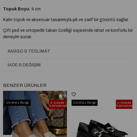
Topuk Boyu:
4 cm
Kalın topuk ve aksesuar tasarımıyla şık ve zarif bir görüntü sağlar.
Çift ped ve ortopedik taban özelliği sayesinde rahat ve konforlu bir
deneyim sunar.
Tam kalıptır, kendi ayak numaranızı almanız önerilir.
KARGO & TESLIMAT
Taraklı yapıya veya buçuklu numaraya sahipseniz bir numara büyük
almanız tavsiye edilir.
İADE & DEĞIŞIM
%100 yerli üretim
BENZER ÜRÜNLER
A plus kalite kusursuz işçilik
Ücretsiz Kargo
Ücretsiz Kargo
2. Üründe
2. Üründe
%20 İndirim
%20 İndirim