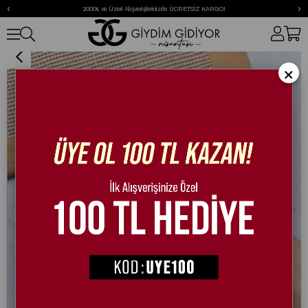
‹
›
2000₺ ve Üzeri Alışverişlerinizde ÜCRETSİZ KARGO!
Jordan Loafer Siyah
×