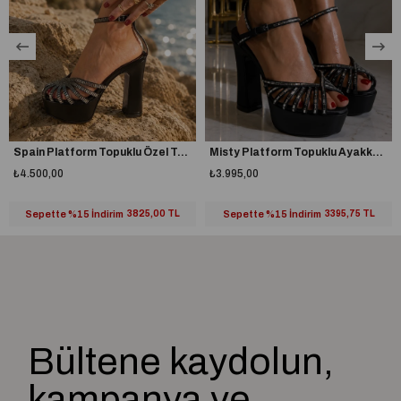
Spain Platform Topuklu Özel Tasarım Ayakkabı Siyah
Misty Platform Topuklu Ayakkabı Siyah
₺4.500,00
₺3.995,00
Sepette %15 İndirim
3825,00 TL
Sepette %15 İndirim
3395,75 TL
Bültene kaydolun,
kampanya ve