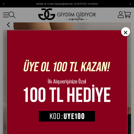
‹
›
2000₺ ve Üzeri Alışverişlerinizde ÜCRETSİZ KARGO!
Karen Kristal Taşlı Platform Ayakkabı Siyah
×