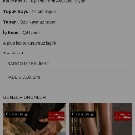
Karen Kristal Taşlı Platform Ayakkabı Siyah
Topuk Boyu:
14 cm topuk
Taban:
Özel kaymaz taban
İç Kısım:
Çift pedli
A plus kalite kusursuz işçilik
Tam Kalıptır.
KARGO & TESLIMAT
İADE & DEĞIŞIM
BENZER ÜRÜNLER
Ücretsiz Kargo
Ücretsiz Kargo
2. Üründe
2. Üründe
%20 İndirim
%20 İndirim