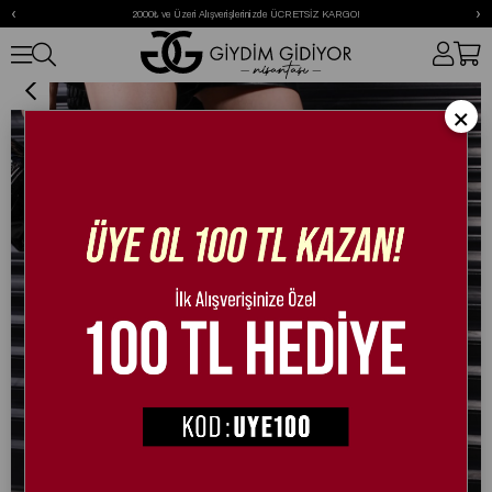
‹
›
2000₺ ve Üzeri Alışverişlerinizde ÜCRETSİZ KARGO!
Kelly Şampanya Topuk Dizüstü Rugan Çizme Siyah
×