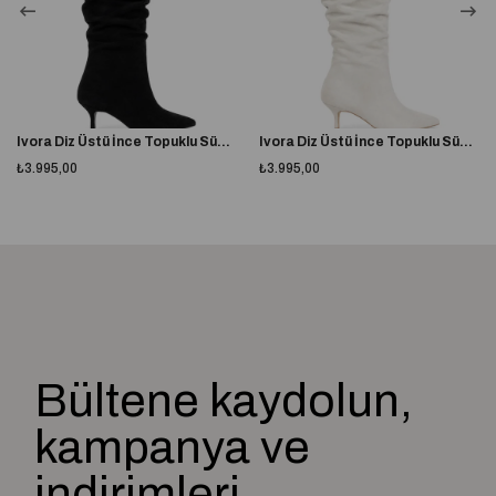
Taraklı yapıya veya buçuklu numaraya sahipseniz bir numara büyük
almanız tavsiye edilir.
%100 yerli üretim
A plus kalite kusursuz işçilik
Ivora Diz Üstü İnce Topuklu Süet Çizme Siyah
Ivora Diz Üstü İnce Topuklu Süet Çizme Ekru
Topuk Boyu
Yüksek Topuklu (10 cm ve üzeri)
₺3.995,00
₺3.995,00
Topuk Tipi
İnce Topuklu
Astar Materyali
İthal Deri
Bağlama Şekli
Fermuarlı
Lastikli
Dış Materyal
İtalyan Deri
Bültene kaydolun,
kampanya ve
indirimleri