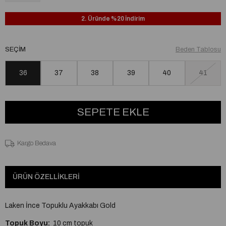
2. Üründe %20 İndirim
SEÇIM
Beden Tablosu
36
37
38
39
40
41
Kargo Bedava
ÜRÜN ÖZELLIKLERI
Laken İnce Topuklu Ayakkabı Gold
Topuk Boyu:
10 cm topuk