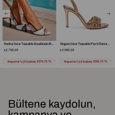
Selira İnce Topuklu Ayakkabı Beyaz
Vegas İnce Topuklu Parti Davet Ayakkabısı Gold
₺2.795,00
₺3.995,00
Sepette %15 İndirim
2375,75 TL
Sepette %15 İndirim
3395,75 TL
Bültene kaydolun,
kampanya ve