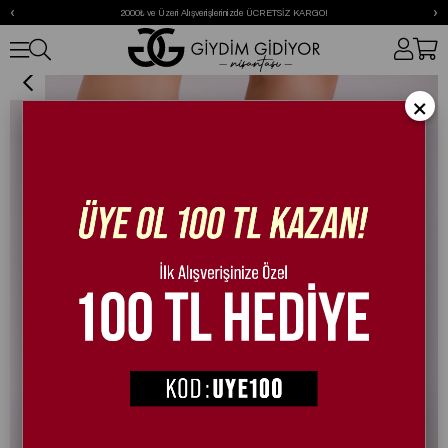
‹
›
2000₺ ve Üzeri Alışverişlerinizde ÜCRETSİZ KARGO!
Laken İnce Topuklu Ayakkabı Gold
×