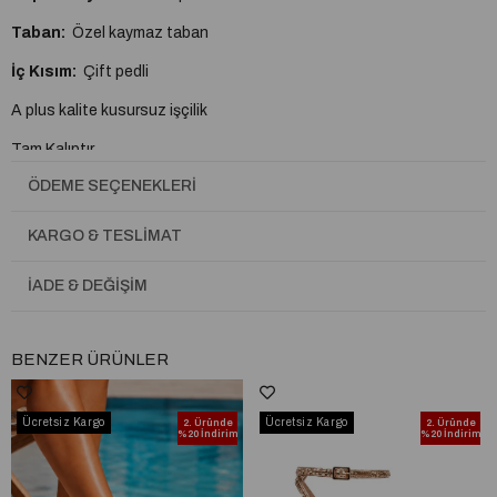
Taban:
Özel kaymaz taban
İç Kısım:
Çift pedli
A plus kalite kusursuz işçilik
Tam Kalıptır.
ÖDEME SEÇENEKLERI
KARGO & TESLIMAT
İADE & DEĞIŞIM
BENZER ÜRÜNLER
Ücretsiz Kargo
Ücretsiz Kargo
2. Üründe
2. Üründe
%20 İndirim
%20 İndirim