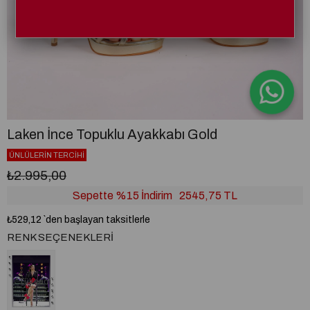
Laken İnce Topuklu Ayakkabı Gold
ÜNLÜLERİN TERCİHİ
₺2.995,00
Sepette %15 İndirim
2545,75 TL
₺529,12
`den başlayan taksitlerle
RENK SEÇENEKLERI
Tükendi