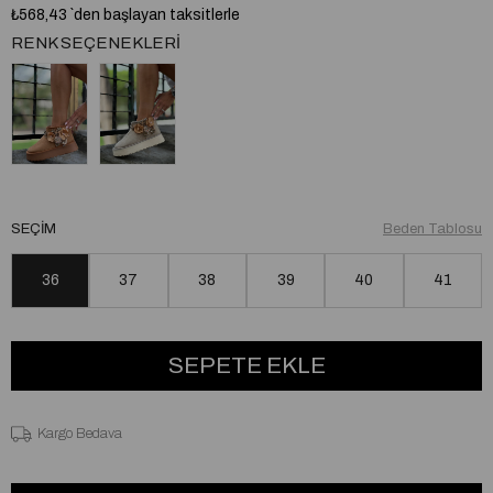
₺568,43
`den başlayan taksitlerle
RENK SEÇENEKLERI
SEÇIM
Beden Tablosu
36
37
38
39
40
41
Kargo Bedava