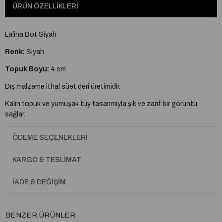
ÜRÜN ÖZELLIKLERI
Lalina Bot Siyah
Renk:
Siyah
Topuk Boyu:
4 cm
Dış malzeme ithal süet deri üretimidir.
Kalın topuk ve yumuşak tüy tasarımıyla şık ve zarif bir görüntü
sağlar.
Çift ped ve ortopedik taban özelliği sayesinde rahat ve konforlu bir
ÖDEME SEÇENEKLERI
deneyim sunar.
Çift kat sıcak astar ve kışlık termal taban ile sonbahar-kış aylarında
KARGO & TESLIMAT
koruma sağlar.
İADE & DEĞIŞIM
Ürün iç kısmı tüy dökmez ve dayanıklı malzemeden üretilmiştir.
Ürün üzerinde bulunan aksesuarlar %100 orijinal kristal taşlardan
oluşmaktadır.
BENZER ÜRÜNLER