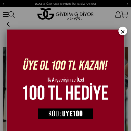
‹
›
2000₺ ve Üzeri Alışverişlerinizde ÜCRETSİZ KARGO!
Lalina Bot Siyah
×