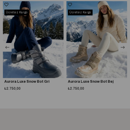
Aksesuarlar renk değiştirme, dökülme ve kararma yapmaz.
Ücretsiz Kargo
Ücretsiz Kargo
Özel kaymaz taban sayesinde kullanımı kolaydır.
4 cm topuk yüksekliği ile günlük kullanıma uygundur.
Tam kalıptır, kendi ayak numaranızı almanız önerilir.
Taraklı yapıya veya buçuklu numaraya sahipseniz bir numara büyük
almanız tavsiye edilir.
%100 yerli üretim
A plus kalite kusursuz işçilik
Aurora Luxe Snow Bot Gri
Aurora Luxe Snow Bot Bej
₺2.750,00
₺2.750,00