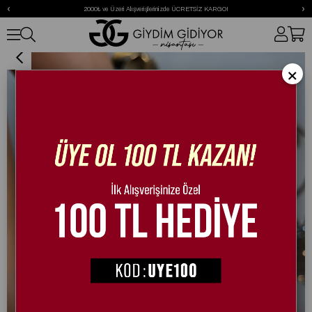
‹
›
2000₺ ve Üzeri Alışverişlerinizde ÜCRETSİZ KARGO!
Lara Kristal Taşlı Terlik Gümüş x Siyah
×