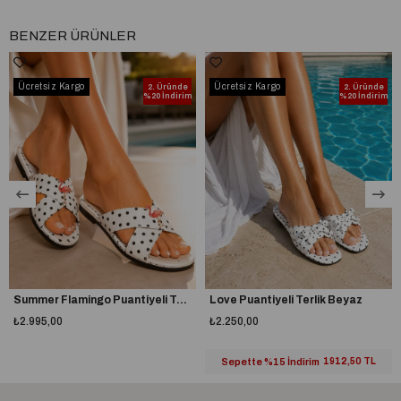
BENZER ÜRÜNLER
Ücretsiz Kargo
Ücretsiz Kargo
2. Üründe
2. Üründe
%20 İndirim
%20 İndirim
Summer Flamingo Puantiyeli Terlik Beyaz
Love Puantiyeli Terlik Beyaz
₺2.995,00
₺2.250,00
Sepette %15 İndirim
1912,50 TL