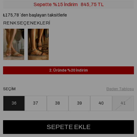
Sepette %15 İndirim
845,75 TL
₺175,78
`den başlayan taksitlerle
RENK SEÇENEKLERI
2. Üründe %20 İndirim
SEÇIM
Beden Tablosu
36
37
38
39
40
41