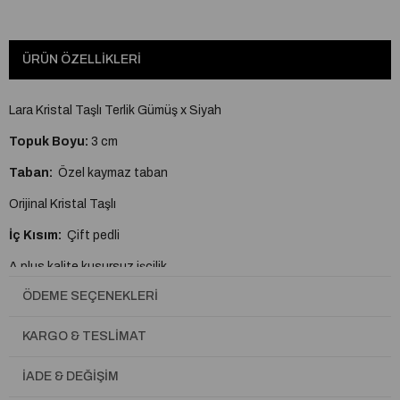
ÜRÜN ÖZELLIKLERI
Lara Kristal Taşlı Terlik Gümüş x Siyah
Topuk Boyu:
3 cm
Taban:
Özel kaymaz taban
Orijinal Kristal Taşlı
İç Kısım:
Çift pedli
A plus kalite kusursuz işçilik
ÖDEME SEÇENEKLERI
Tam Kalıptır.
KARGO & TESLIMAT
İADE & DEĞIŞIM